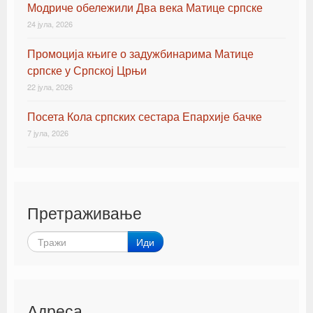
Модриче обележили Два века Матице српске
24 јула, 2026
Промоција књиге о задужбинарима Матице
српске у Српској Црњи
22 јула, 2026
Посета Кола српских сестара Епархије бачке
7 јула, 2026
Претраживање
Иди
Адреса