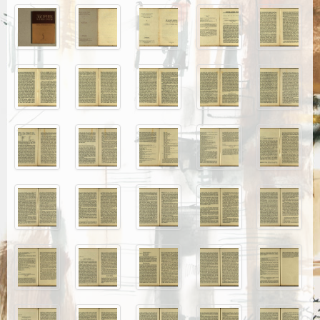
Каталог издања
Летопис Матице српске
Гласник Матице српске
Е–издања
Вести
Најаве