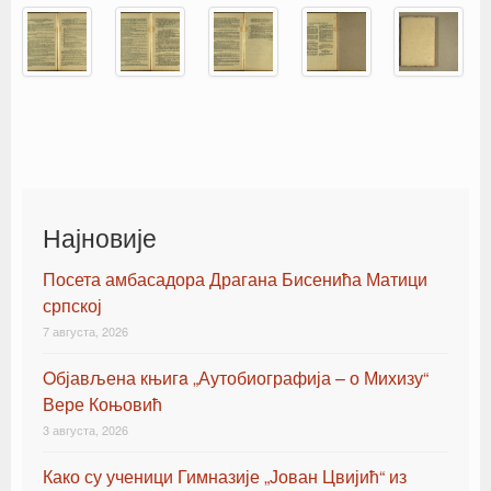
Најновије
Посета амбасадора Драгана Бисенића Матици
српској
7 августа, 2026
Oбјављена књигa „Аутобиографија – о Михизу“
Вере Коњовић
3 августа, 2026
Како су ученици Гимназије „Јован Цвијић“ из