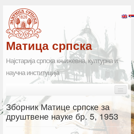
Матица српска
Најстарија српска књижевна, културна и
научна институција
Skip to primary content
Skip to secondary content
Main menu
Почетна
Зборник Матице српске за
Матица српска
друштвене науке бр. 5, 1953
Научна одељења