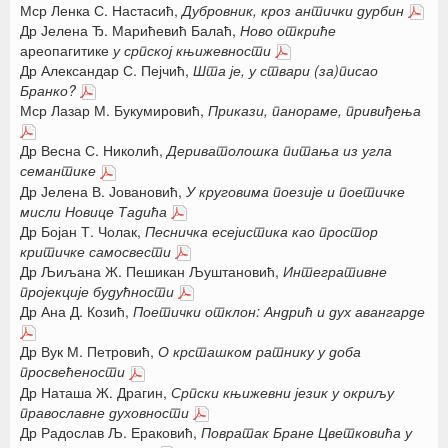
Мср Ленка С. Настасић,
Дубровник, кроз антички дурбин
Др Јелена Ђ. Марићевић Балаћ,
Ново откриће
ареопагитике
у српској књижевности
Др Александар С. Пејчић,
Шта је, у ствари (за)писао
Бранко?
Мср Лазар М. Букумировић,
Прикази, панораме, привиђења
Др Весна С. Николић,
Дериватолошка питања из угла
семантике
Др Јелена В. Јовановић,
У круговима поезије и поетичке
мисли Новице Тадића
Др Бојан Т. Чолак,
Песничка есејистика као простор
критичке само
свести
Др Љиљана Ж. Пешикан Љуштановић,
Интегративне
пројекције будућности
Др Ана Д. Козић,
Поетички отклон: Андрић и дух авангарде
Др Вук М. Петровић,
О крсташком ратнику у доба
просвећености
Др Наташа Ж. Драгин,
Српски књижевни језик у окриљу
православне
духовности
Др Радослав Љ. Ераковић,
Повратак Бране Цветковића у