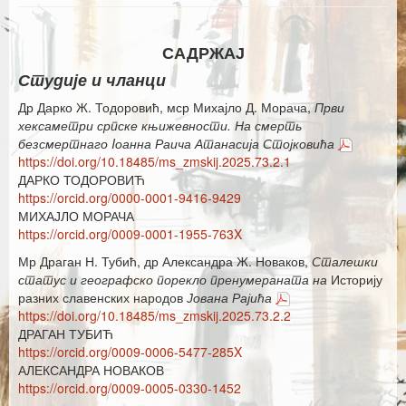
Каталог издања
Летопис Матице српске
САДРЖАЈ
Студије и чланци
Гласник Матице српске
Др Дарко Ж. Тодоровић, мср Михајло Д. Морача,
Први
Е–издања
хексаметри српске књижевности. На смерть
безсмертнаго Iоанна Раича Атанасија Стојковића
Вести
https://doi.org/10.18485/ms_zmskij.2025.73.2.1
ДАРКО ТОДОРОВИЋ
Најаве
https://orcid.org/0000-0001-9416-9429
МИХАЈЛО МОРАЧА
https://orcid.org/0009-0001-1955-763X
Мр Драган Н. Тубић, др Александра Ж. Новаков,
Сталешки
статус и географско порекло пренумераната на
Историју
разних славенских народов
Јована Рајића
https://doi.org/10.18485/ms_zmskij.2025.73.2.2
ДРАГАН ТУБИЋ
https://orcid.org/0009-0006-5477-285X
АЛЕКСАНДРА НОВАКОВ
https://orcid.org/0009-0005-0330-1452