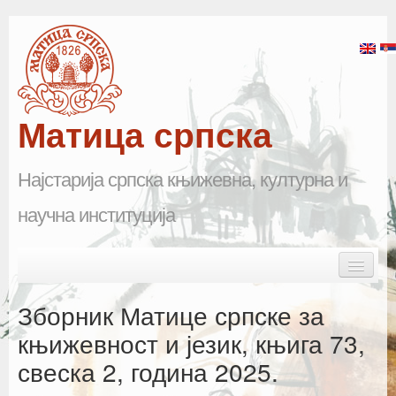
Матица српска
Најстарија српска књижевна, културна и
научна институција
Skip to primary content
Skip to secondary content
Main menu
Почетна
Зборник Матице српске за
Матица српска
књижевност и језик, књига 73,
свеска 2, година 2025.
Научна одељења