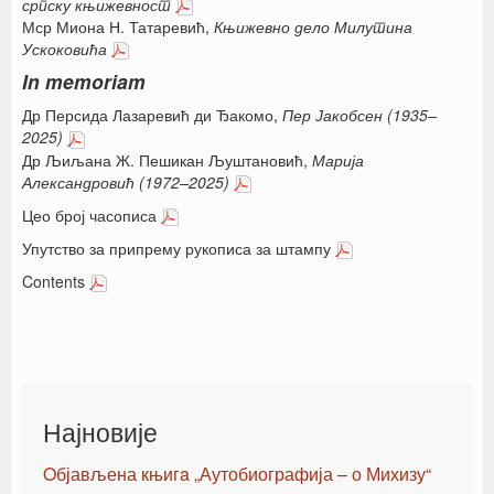
српску
књижевност
Мср Миона Н. Татаревић,
Књижевно дело Милутина
Ускоковића
In memoriam
Др Персида Лазаревић ди Ђакомо,
Пер Јакобсен (1935–
2025)
Др Љиљана Ж. Пешикан Љуштановић,
Марија
Александровић (1972–
2025)
Цео број часописа
Упутство за припрему рукописа за штампу
Contents
Најновије
Oбјављена књигa „Аутобиографија – о Михизу“