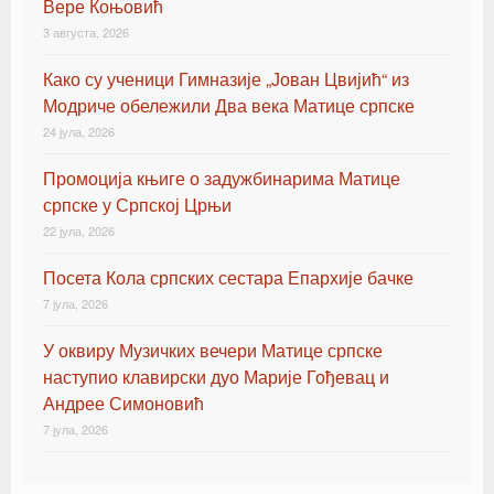
Вере Коњовић
3 августа, 2026
Како су ученици Гимназије „Јован Цвијић“ из
Модриче обележили Два века Матице српске
24 јула, 2026
Промоција књиге о задужбинарима Матице
српске у Српској Црњи
22 јула, 2026
Посета Кола српских сестара Епархије бачке
7 јула, 2026
У оквиру Музичких вечери Матице српске
наступио клавирски дуо Марије Гођевац и
Андрее Симоновић
7 јула, 2026