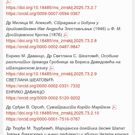
https://doi.org/10.18485/ms_zmskij.2025.73.2.7
https://orcid.org/0009-0007-0594-0367
Др Милица М. Алексић,
Страдање и побуна у
приповеткама Иве Ан
дрића
Злостављање (1946)
и Ф. М.
Достојевског
Кротка (1876)
https://doi.org/10.18485/ms_zmskij.2025.73.2.8
https://orcid.org/0000-0002-0487-9847
Енрико М. Даванцо, Др Светлана С. Шеатовић,
Особине
различитих превода
Гробнице за Бориса Давидовића
на
италијанском језику
https://doi.org/10.18485/ms_zmskij.2025.73.2.9
СВЕТЛАНА ШЕАТОВИЋ
https://orcid.org/0000-0002-0331-7332
ЕНРИКО ДАВАНЦО
https://orcid.org/0009-0002-5120-9202
Др Срђан В. Орсић,
Суматраиста Корто Мартезе
https://doi.org/10.18485/ms_zmskij.2025.73.2.10
https://orcid.org/0000-0001-7516-0787
Др Ђорђе М. Ђурђевић,
Маријанска поетика песме
Шапат
Јована Дамаскина
и њени рефлекси у збирци
Четири канона