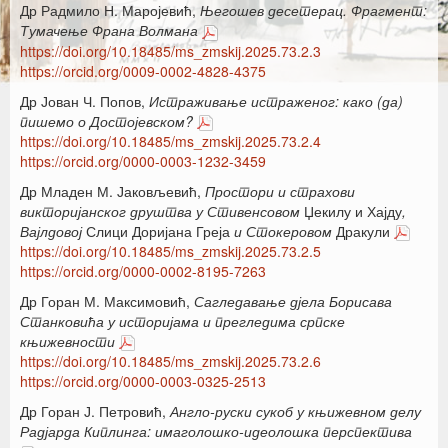
Др Радмило Н. Маројевић,
Његошев десетерац. Фрагмент:
Тумачење Франа Волмана
https://doi.org/10.18485/ms_zmskij.2025.73.2.3
https://orcid.org/0009-0002-4828-4375
Др Јован Ч. Попов,
Истраживање истраженог: како (да)
пишемо о Достојевском?
https://doi.org/10.18485/ms_zmskij.2025.73.2.4
https://orcid.org/0000-0003-1232-3459
Др Младен М. Јаковљевић,
Простори и страхови
викторијанског друштва у Стивенсовом
Џекилу и Хајду
,
Вајлдовој
Слици Доријана Греја
и Стокеровом
Дракули
https://doi.org/10.18485/ms_zmskij.2025.73.2.5
https://orcid.org/0000-0002-8195-7263
Др Горан М. Максимовић,
Сагледавање дјела Борисава
Станковића у историјама и прегледима српске
књижевности
https://doi.org/10.18485/ms_zmskij.2025.73.2.6
https://orcid.org/0000-0003-0325-2513
Др Горан Ј. Петровић,
Англо-руски сукоб у књижевном делу
Радјарда Киплинга: имаголошко-идеолошка перспектива