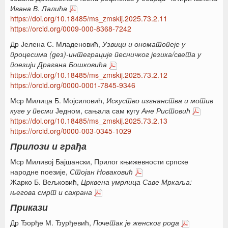
Ивана В. Лалића
https://doi.org/10.18485/ms_zmskij.2025.73.2.11
https://orcid.org/0009-000-8368-7242
Др Јелена С. Младеновић,
Узвици и ономатопеје у
процесима (дез)-
интеграције песничког језика/света у
поезији Драгана Бошковића
https://doi.org/10.18485/ms_zmskij.2025.73.2.12
https://orcid.org/0000-0001-7845-9346
Мср Милица Б. Мојсиловић,
Искуство изгнанства и мотив
куге у песми
Једном, сањала сам кугу
Ане Ристовић
https://doi.org/10.18485/ms_zmskij.2025.73.2.13
https://orcid.org/0000-003-0345-1029
Прилози и грађа
Мср Миливој Бајшански, Прилог књижевности српске
народне поезије,
Стојан Новаковић
Жарко Б. Вељковић,
Црквена умрлица Саве Мркаља:
његова смрт и сахрана
Прикази
Др Ђорђе М. Ђурђевић,
Почетак је женског рода