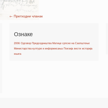
←
Претходни чланак
Post navigation
Ознаке
2006
Одговор Председништва Матице српске на Саопштење
Министарства културе и информисања
Поезија
вести
историја
књига