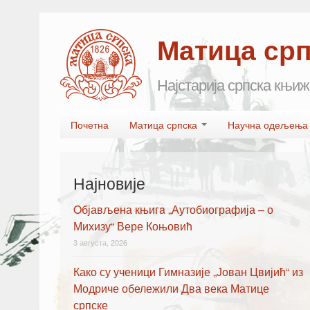
Матица ср
Најстарија српска књиж
Skip to primary content
Skip to secondary content
Почетна
Матица српска
Научна одељењ
Main menu
Најновије
Oбјављена књигa „Аутобиографија – о
Михизу“ Вере Коњовић
3 августа, 2026
Како су ученици Гимназије „Јован Цвијић“ из
Модриче обележили Два века Матице
српске