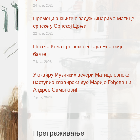
24 јула, 2026
Промоција књиге о задужбинарима Матице
српске у Српској Црњи
22 јула, 2026
Посета Кола српских сестара Епархије
бачке
7 јула, 2026
У оквиру Музичких вечери Матице српске
наступио клавирски дуо Марије Гођевац и
Андрее Симоновић
7 јула, 2026
Претраживање