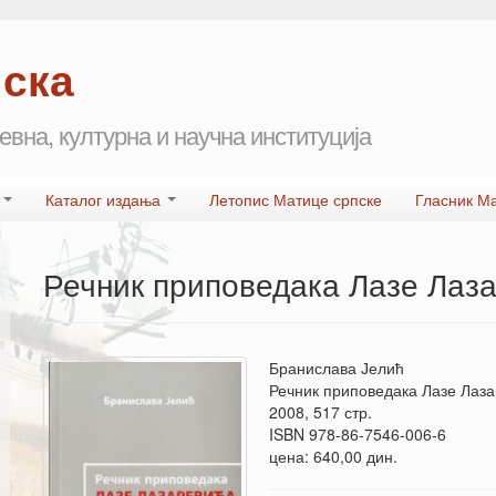
пска
евна, културна и научна институција
а
Каталог издања
Летопис Матице српске
Гласник М
Речник приповедака Лазе Лаз
Бранислава Јелић
Речник приповедака Лазе Лаз
2008, 517 стр.
ISBN 978-86-7546-006-6
цена: 640,00 дин.