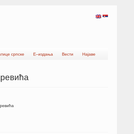
атице српске
Е–издања
Вести
Најаве
аревића
аревића