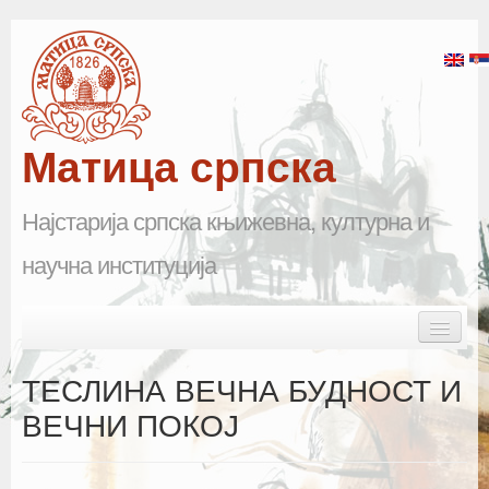
Матица српска
Најстарија српска књижевна, културна и
научна институција
Skip to primary content
Skip to secondary content
Main menu
Почетна
ТЕСЛИНА ВЕЧНА БУДНОСТ И
Матица српска
ВЕЧНИ ПОКОЈ
Научна одељења