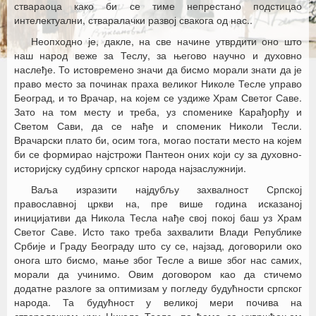
ствараоца како би се тиме непрестано подстицао
интелектуални, стваралачки развој свакога од нас..
Неопходно је, дакле, на све начине утврдити оно што
наш народ веже за Теслу, за његово научно и духовно
наслеђе. То истовремено значи да бисмо морали знати да је
право место за починак праха великог Николе Тесле управо
Београд, и то Врачар, на којем се уздиже Храм Светог Саве.
Зато на том месту и треба, уз споменике Карађорђу и
Светом Сави, да се нађе и споменик Николи Тесли.
Врачарски плато би, осим тога, могао постати место на којем
би се формирао најстрожи Пантеон оних који су за духовно-
историјску судбину српског народа најзаслужнији.
Ваља изразити најдубљу захвалност Српској
православној цркви на, пре више година исказаној
иницијативи да Никола Тесла нађе свој покој баш уз Храм
Светог Саве. Исто тако треба захвалити Влади Републике
Србије и Граду Београду што су се, најзад, договорили око
онога што бисмо, мање због Тесле а више због нас самих,
морали да учинимо. Овим договором као да стичемо
додатне разлоге за оптимизам у погледу будућности српског
народа. Та будућност у великој мери почива на