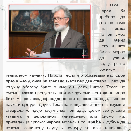
Каталог издања
Сваки
народ би
Летопис Матице српске
требало да
зна не само
Гласник Матице српске
шта никако
не би смео
Е–издања
да учини
него и шта
Вести
би све морао
да учини.
Најаве
Кад је реч о
великом,
генијалном научнику Николи Тесли и о обавезама нас Срба
према њему, онда би требало знати бар две ствари. Прво, да
кључну обавезу бриге о имену и делу Николе Тесле не
смемо никако препустити некоме другоме него да то мора
бити у превасходној надлежности српског народа, његове
науке и културе. Друго, Теслина генијалност, његови изуми и
стваралачке идеје несумњиво припадају целом свету, свим
људима и целокупном универзуму, али бисмо ми,
припадници српског народа морали што чвршће и дубље да
вежемо сопствену науку и културу за овог генијалног