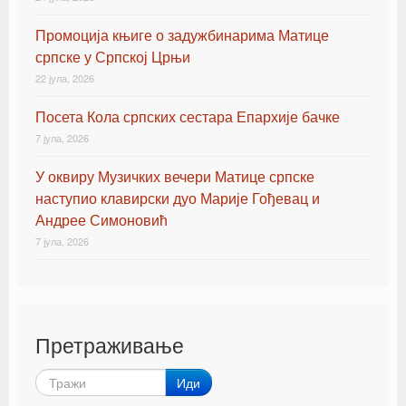
Промоција књиге о задужбинарима Матице
српске у Српској Црњи
22 јула, 2026
Посета Кола српских сестара Епархије бачке
7 јула, 2026
У оквиру Музичких вечери Матице српске
наступио клавирски дуо Марије Гођевац и
Андрее Симоновић
7 јула, 2026
Претраживање
Иди