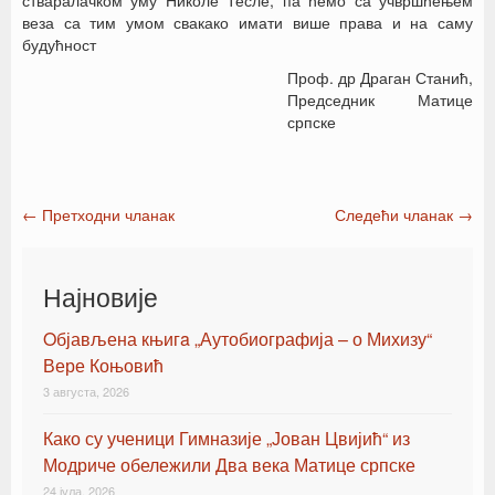
стваралачком уму Николе Тесле, па ћемо са учвршћењем
веза са тим умом свакако имати више права и на саму
будућност
Проф. др Драган Станић,
Председник Матице
српске
←
Претходни чланак
Следећи чланак
→
Post navigation
Најновије
Oбјављена књигa „Аутобиографија – о Михизу“
Вере Коњовић
3 августа, 2026
Како су ученици Гимназије „Јован Цвијић“ из
Модриче обележили Два века Матице српске
24 јула, 2026