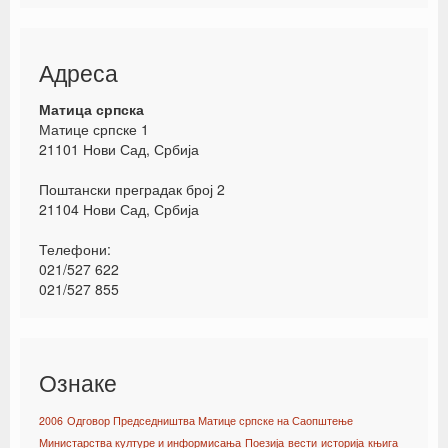
Адреса
Матица српска
Матице српске 1
21101 Нови Сад, Србија
Поштански преградак број 2
21104 Нови Сад, Србија
Телефони:
021/527 622
021/527 855
Ознаке
2006
Одговор Председништва Матице српске на Саопштење
Министарства културе и информисања
Поезија
вести
историја
књига