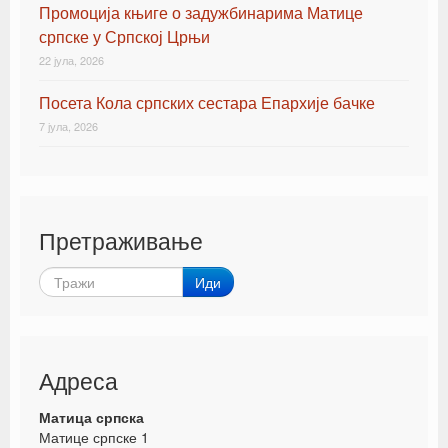
Промоција књиге о задужбинарима Матице
српске у Српској Црњи
22 јула, 2026
Посета Кола српских сестара Епархије бачке
7 јула, 2026
Претраживање
Иди
Адреса
Матица српска
Матице српске 1