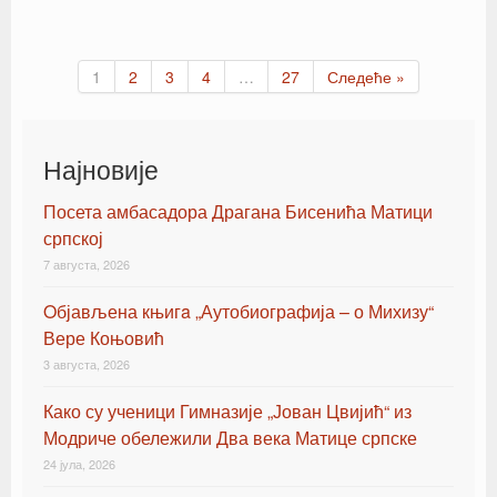
1
2
3
4
…
27
Следеће »
Најновије
Посета амбасадора Драгана Бисенића Матици
српској
7 августа, 2026
Oбјављена књигa „Аутобиографија – о Михизу“
Вере Коњовић
3 августа, 2026
Како су ученици Гимназије „Јован Цвијић“ из
Модриче обележили Два века Матице српске
24 јула, 2026