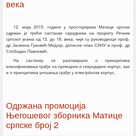
века
12. маја 2015. године у просторијама Матице српске
одржан је трећи састанак сарадника на пројекту Речник
српског језика од 12. до 18. века, чији су руководиоци проф.
др Јасмина Грковић-Мејџор, дописни члан САНУ и проф. др
Слободан Павловић.
На састанку се разговарало о принципима
класификовања грађе на примарни и секундарни корпус, као
и о принципима уношења грађе у елкетрoнски корпус.
Одржана промоција
Његошевог зборника Матице
српске број 2