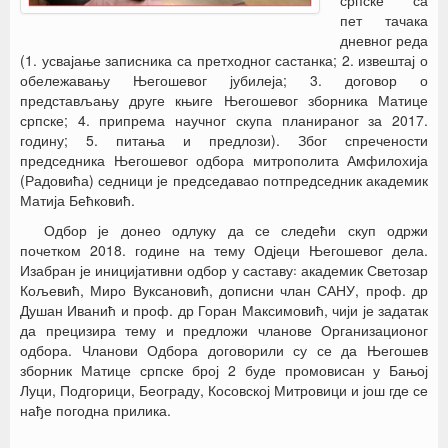
српске са
пет тачака
дневног реда
(1. усвајање записника са претходног састанка; 2. извештај о
обележавању Његошевог јубилеја; 3. договор о
представљању друге књиге Његошевог зборника Матице
српске; 4. припрема научног скупа планираног за 2017.
годину; 5. питања и предлози). Због спречености
председника Његошевог одбора митрополита Амфилохија
(Радовића) седници је председавао потпредседник академик
Матија Бећковић.
Одбор је донео одлуку да се следећи скуп одржи
почетком 2018. године на тему Одјеци Његошевог дела.
Изабран је иницијативни одбор у саставу꞉ академик Светозар
Кољевић, Миро Вуксановић, дописни члан САНУ, проф. др
Душан Иванић и проф. др Горан Максимовић, чији је задатак
да прецизира тему и предложи чланове Организационог
одбора. Чланови Одбора договорили су се да Његошев
зборник Матице српске број 2 буде промовисан у Бањој
Луци, Подгорици, Београду, Косовској Митровици и још где се
нађе погодна прилика.