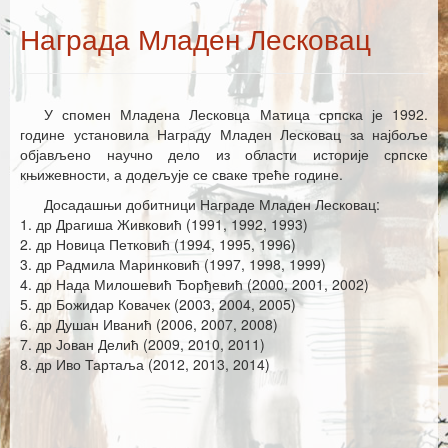
Каталог издања
Награда Младен Лесковац
Летопис Матице српске
Гласник Матице српске
У спомен Младена Лесковца Матица српска је 1992.
Е–издања
године установила Награду Младен Лесковац за најбоље
објављено научно дело из области историје српске
Вести
књижевности, а додељује се сваке треће године.
Досадашњи добитници Награде Младен Лесковац:
Најаве
1. др Драгиша Живковић (1991, 1992, 1993)
2. др Новица Петковић (1994, 1995, 1996)
3. др Радмила Маринковић (1997, 1998, 1999)
4. др Нада Милошевић Ђорђевић (2000, 2001, 2002)
5. др Божидар Ковачек (2003, 2004, 2005)
6. др Душан Иванић (2006, 2007, 2008)
7. др Јован Делић (2009, 2010, 2011)
8. др Иво Тартаља (2012, 2013, 2014)