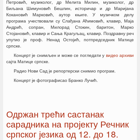
Петровић, музиколог, др Мелита Милин, музиколог, др
Биљана Шимуновић Бешлин, историчар и др Маријана
Кокановић Марковић, аутор књиге. У музичком делу
програма учествовали су Слађана Аћимовић, клавир, Маја
Андрић, сопран, Милорад Стокин, баритон, Марко
Стојановић, клавир и Сања Крагуљац, клавир. Поздравну реч
упутио је проф. Ненад Остојић, потпредседник Матице
српске.
Концерт је снимљен и може се погледати у
видео архиви
сајта Матице српске.
Радио Нови Сад је репортерски снимио програм.
Концерт је фотографисао Бранко Лучић.
Одржан трећи састанак
сарадника на пројекту Речник
српског језика од 12. до 18.