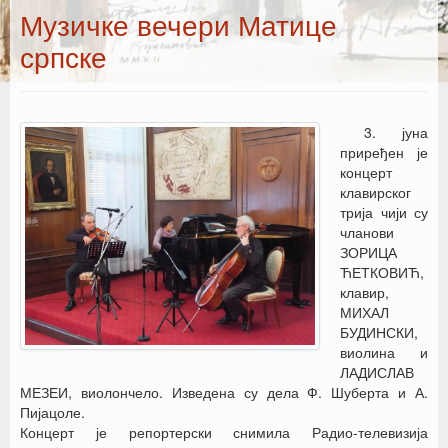
Музичке вечери Матице
српске
3. јуна
приређен је
концерт
клавирског
трија чији су
чланови
ЗОРИЦА
ЋЕТКОВИЋ,
клавир,
МИХАЛ
БУДИНСКИ,
виолина и
ЛАДИСЛАВ
МЕЗЕИ, виолончело. Изведена су дела Ф. Шуберта и А.
Пијацоле.
Концерт је репортерски снимила Радио-телевизија