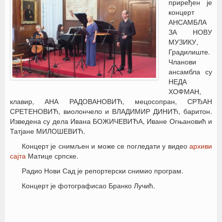
приређен је
концерт
АНСАМБЛА
ЗА НОВУ
МУЗИКУ,
Градилиште.
Чланови
ансамбла су
НЕДА
ХОФМАН,
клавир, АНА РАДОВАНОВИЋ, мецосопран, СРЂАН
СРЕТЕНОВИЋ, виолончело и ВЛАДИМИР ДИНИЋ, баритон.
Изведена су дела Ивана БОЖИЧЕВИЋА, Иване Огњановић и
Татјане МИЛОШЕВИЋ.
Концерт је снимљен и може се погледати у видео
архиви
сајта
Матице српске.
Радио Нови Сад је репортерски снимио програм.
Концерт је фотографисао Бранко Лучић.