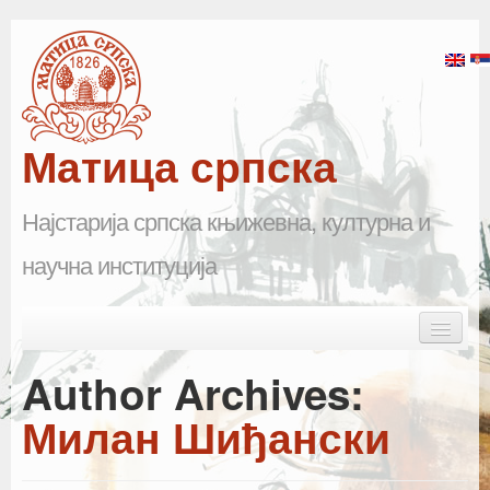
Матица српска
Најстарија српска књижевна, културна и
научна институција
Skip to primary content
Skip to secondary content
Main menu
Почетна
Author Archives:
Матица српска
Милан Шиђански
Научна одељења