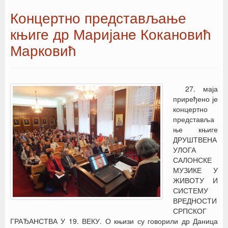
Концертно представљање
књиге др Маријанe Кокановић
Марковић
27. маја
приређено је
концертно
представља
ње књиге
ДРУШТВЕНА
УЛОГА
САЛОНСКЕ
МУЗИКЕ У
ЖИВОТУ И
СИСТЕМУ
ВРЕДНОСТИ
СРПСКОГ
ГРАЂАНСТВА У 19. ВЕКУ. О књизи су говорили др Даница