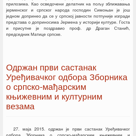
прилозима. Као осведочени делатник на пољу зближавања
јерменског и српског народа господин Симоњан је још
једном допринео да се у српској јавности потпуније изгради
представа о доприносима Јермена у историји културе. Госта
и присутне је поздравио проф. др Драган Станић,
председник Матице српске.
Одржан први састанак
Уређивачког одбора Зборника
о српско-мађарским
књижевним и културним
везама
27. маја 2015. одржан је први састанак Уређивачког
одбора Зборника о српско-мађарским књижевним и