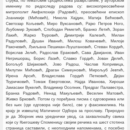
струка, по тематским сродностима разврстаним, у ауторском
именику по редоследу радова су: високопреосвећени
митрополит Амфилохије (Радовић), преосвећени епископ
Јоаникије (Мићовић), Никола Хајдин, Матија Бећковић,
Светозар Кољевић, Миро Вуксановић, Рајко Петров Ного,
Љубомир Зуковић, Слободан Реметић, Бранко Летић, Зоран
Лакић, Жарко Ђуровић, Димитрије Калезић, Милан
Радуловић, Душан Иванић, Милош Ковачевић, Милоје
Ракочевић, Љиљана Пешикан-Љуштановић, Стеван Кордић,
Војислав Јелић, Радослав Ераковић, Сава Дамјанов, Иван
Негришорац, Борис Лазић, Славко Гордић, Јован Делић,
Богољуб Шијаковић, Јово Радош, Часлав Копривица,
Милутин Мићовић, Драган Симеуновић, Мирољуб Јевтић,
Ирена Арсић, Владислава Гордић Петковић, Дејан
Ђуричковић, Томаж Евертовски, Најда Иванова, Хироши
Јамасаки Вукелић, Владимир Осолник, Предраг Палавестра,
Бранка Радовић, Ненад Макуљевић, Веселин Матовић,
Живко Брковић. Потом су поређана писма с одговорима или
без њих (где одговора није било), све у факсимилима. На
крају је извештај Матичиног Одбора за прославу. Природно
је да Зборник има уреднички увод, са захвалношћу свима
који су Његошеву Споменицу својим речима на шест стотина
страница саставили, с неопходним напоменама, с посебно