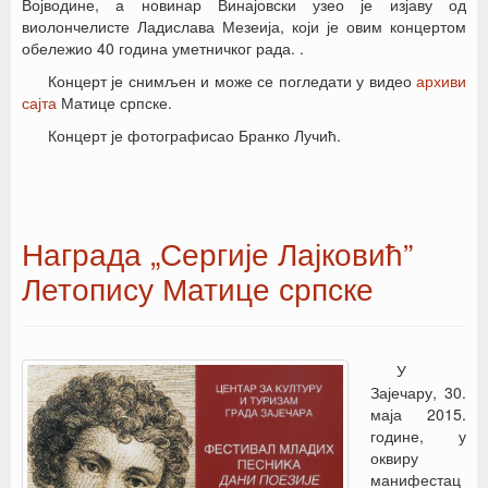
Војводине, а новинар Винајовски узео је изјаву од
виолончелисте Ладислава Мезеија, који је овим концертом
обележио 40 година уметничког рада. .
Концерт је снимљен и може се погледати у видео
архиви
сајта
Матице српске.
Концерт је фотографисао Бранко Лучић.
Награда „Сергије Лајковић”
Летопису Матице српске
У
Зајечару, 30.
маја 2015.
године, у
оквиру
манифестац