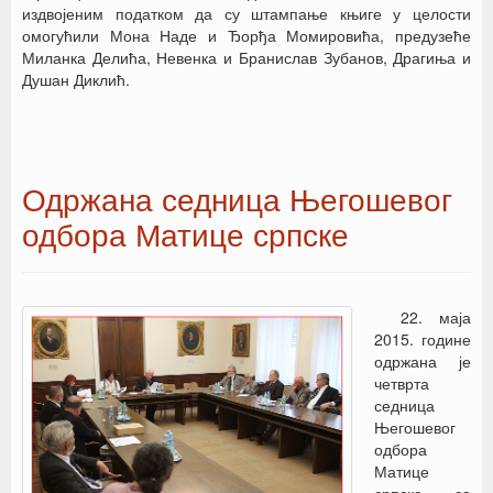
издвојеним податком да су штампање књиге у целости
омогућили Мона Наде и Ђорђа Момировића, предузеће
Миланка Делића, Невенка и Бранислав Зубанов, Драгиња и
Душан Диклић.
Одржана седница Његошевог
одбора Матице српске
22. маја
2015. године
одржана је
четврта
седница
Његошевог
одбора
Матице