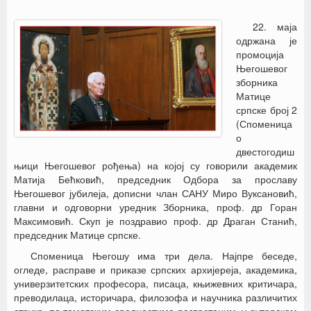
22. маја
одржана је
промоција
Његошевог
зборника
Матице
српске број 2
(Споменица
о
двестогодиш
њици Његошевог рођења) на којој су говорили академик
Матија Бећковић, председник Одбора за прославу
Његошевог јубилеја, дописни члан САНУ Миро Вуксановић,
главни и одговорни уредник Зборника, проф. др Горан
Максимовић. Скуп је поздравио проф. др Драган Станић,
председник Матице српске.
Споменица Његошу има три дела. Најпре беседе,
огледе, расправе и приказе српских архијереја, академика,
универзитетских професора, писаца, књижевних критичара,
преводилаца, историчара, филозофа и научника различитих