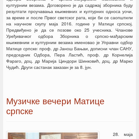
културним везама. Договорено је да садржај зборника буду
резултати проучавања књижевних и културних односа уочи,
за време и после Првог светског рата, који би се саопштили
на научном скупу маја 2016. године у Матици српској.
Предвиђено је да се позове око 25 учесника. Чланове
Уређивачког одбора Зборника о српско-мађарским
књижевним и културним везама именовао је Управни одбор
Матице српске꞉ проф. др Јанош Бањаи, дописни члан САНУ,
председник Одбора, Пера Ластић, проф. др Корнелија
Фараго, доц. др Марија Циндори Шинковић, доц. др Марко
Чудић. Други састанак заказан је за 8. јун.
Музичке вечери Матице
српске
28. маја