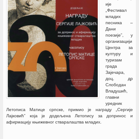
ије
„Фестивал
младих
песника –
Дани
поезије”, у
организацији
Центра за
културу и
туризам
града
Зајечара,
доц. др
Слободан
Владушић,
главни
уредник
Летописа Матице српске, примио је награду „Сергије
Лајковић” која је додељена Летопису за допринос и
афирмацију књижевног стваралаштва младих.