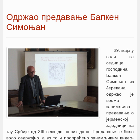
Одржао предавање Бапкен
Симоњан
29. маја у
сали за
седнице
господина
Бапкен
Симоњан из
Јеревана
одржао је
веома
занимљиво
предавање о
јерменској
заједници на
тлу Србије од XIII века до наших дана. Предавање је било
врло садржајно, а уз то и пропраћено занимљивим видео-