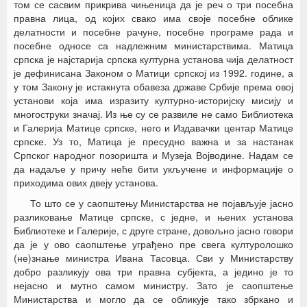
том се сасвим прикрива чињеница да је реч о три посебна
правна лица, од којих свако има своје посебне облике
делатности и посебне рачуне, посебне програме рада и
посебне односе са надлежним министарствима. Матица
српска је најстарија српска културна установа чија делатност
је дефинисана Законом о Матици српској из 1992. године, а
у том Закону је истакнута обавеза државе Србије према овој
установи која има изразиту културно-историјску мисију и
многоструки значај. Из ње су се развиле не само Библиотека
и Галерија Матице српске, него и Издавачки центар Матице
српске. Уз то, Матица је пресудно важна и за настанак
Српског народног позоришта и Музеја Војводине. Надам се
да надаље у причу неће бити укључене и информације о
приходима ових двеју установа.
То што се у саопштењу Министарства не појављује јасно
разликовање Матице српске, с једне, и њених установа
Библиотеке и Галерије, с друге стране, довољно јасно говори
да је у ово саопштење уграђено пре свега културолошко
(не)знање министра Ивана Тасовца. Сви у Министарству
добро разликују ова три правна субјекта, а једино је то
нејасно и мутно самом министру. Зато је саопштење
Министарства и могло да се обликује тако збркано и