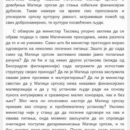
довођења Матице српске до стања озбиљне финансијске
дубиозе. Такве намере на време смо препознали и
упозорили српску културну јавност, затраживши помоћ од
свих добронамерних, те култури посвећених људи.
С обзиром да министар Тасовац упорно захтева да се
објаве подаци о свим Матичиним приходима, нема разлога
да то и не учинимо. Само што би министар претходно морао
одговорити на неколико логичних питања: Зашто је до сада
само од Матице српске захтевано овакво јавно полагање
рачуна? Да ли ће и од неких других установа (можда од
Београдске филхармоније) сада затражити да испоставе
структуру својих прихода? Да ли је Матица српска заслужила
овакве јавне прозивке и малтретирања? Да ли је министар
свестан да у Матици српској нема никаквих финансијских
малверзација и да у тој установи људи раде на основу
пунога ентузијазма и сразмерно малих хонорара, чак и без
њих? Због чега он опсесивно настоји да Матицу српску
прикаже као спорну и проблематичну установу? Уколико
министар није у стању да да логичне одговоре на ова и
оваква питања, онда можемо закључити да он спроводи
очигледне поступке дискриминисања Матице српске, и то
без икаквог видљивог разлога. После пуних осам месеци