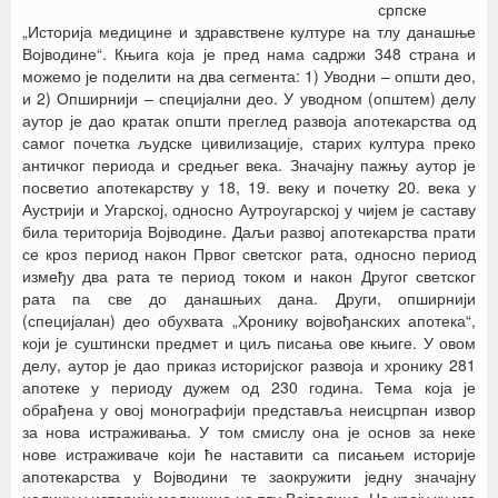
српске
„Историја медицине и здравствене културе на тлу данашње
Војводине“. Књига која је пред нама садржи 348 страна и
можемо је поделити на два сегмента: 1) Уводни – општи део,
и 2) Опширнији – специјални део. У уводном (општем) делу
аутор је дао кратак општи преглед развоја апотекарства од
самог почетка људске цивилизације, старих култура преко
античког периода и средњег века. Значајну пажњу аутор је
посветио апотекарству у 18, 19. веку и почетку 20. века у
Аустрији и Угарској, односно Аутроугарској у чијем је саставу
била територија Војводине. Даљи развој апотекарства прати
се кроз период након Првог светског рата, односно период
између два рата те период током и након Другог светског
рата па све до данашњих дана. Други, опширнији
(специјалан) део обухвата „Хронику војвођанских апотека“,
који је суштински предмет и циљ писања ове књиге. У овом
делу, аутор је дао приказ историјског развоја и хронику 281
апотеке у периоду дужем од 230 година. Тема која је
обрађена у овој монографији представља неисцрпан извор
за нова истраживања. У том смислу она је основ за неке
нове истраживаче који ће наставити са писањем историје
апотекарства у Војводини те заокружити једну значајну