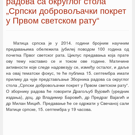
радова са округлог стола
„Српски добровољачки покрет
у Првом светском рату“
Матица српска је у 2014. години бројним научним
предавањима обележила јубилеј поводом 100 година од
почетка Првог светског рата. Циклус предавања која прате
ову тему наставио се и током ове године. Матичине
активности које следе надовезују се, између осталог, и даље
на овај тематски фокус, те ће публика 15. септембра имати
прилику да чује представљање Зборника радова са округлог
стола „Српски добровољачки покрет у Првом светском рату“.
О зборнику радова ће говорити Драгољуб Вујовић (уредник
издања), доц. др Владимир Баровић, др Предраг Вајагић и
др Милан Мицић. Предавање ће се одржати у Свечаној сали
Матице српске, 15. септембра у 19 часова.