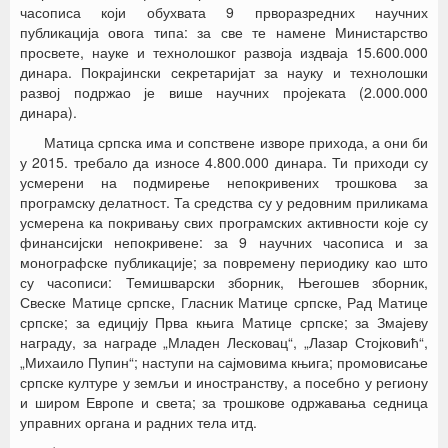
часописа који обухвата 9 прворазредних научних
публикација овога типа: за све те намене Министарство
просвете, науке и технолошког развоја издваја 15.600.000
динара. Покрајински секретаријат за науку и технолошки
развој подржао је више научних пројеката (2.000.000
динара).
Матица српска има и сопствене изворе прихода, а они би
у 2015. требало да износе 4.800.000 динара. Ти приходи су
усмерени на подмирење непокривених трошкова за
програмску делатност. Та средства су у редовним приликама
усмерена ка покривању свих програмских активности које су
финансијски непокривене: за 9 научних часописа и за
монографске публикације; за повремену периодику као што
су часописи: Темишварски зборник, Његошев зборник,
Свеске Матице српске, Гласник Матице српске, Рад Матице
српске; за едицију Прва књига Матице српске; за Змајеву
награду, за награде „Младен Лесковац“, „Лазар Стојковић“,
„Михаило Пупин“; наступи на сајмовима књига; промовисање
српске културе у земљи и иностранству, а посебно у региону
и широм Европе и света; за трошкове одржавања седница
управних органа и радних тела итд.