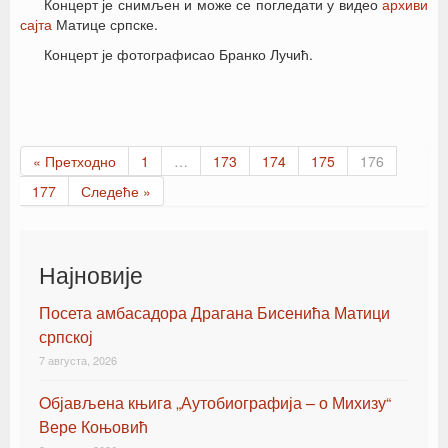
Концерт је снимљен и може се погледати у видео
архиви
сајта
Матице српске.
Концерт је фотографисао Бранко Лучић.
« Претходно
1
…
173
174
175
176
177
Следеће »
Најновије
Посета амбасадора Драгана Бисенића Матици
српској
7 августа, 2026
Oбјављена књигa „Аутобиографија – о Михизу“
Вере Коњовић