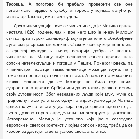
Тасовца. А поготово би требало проверити све оне
нагомилане тврдње о сукобу интереса у којима, могуће је,
министар Тасовац има неког удела.
Друга инсинуација тиче се чињенице да је Матица српска
настала 1826. године, чак и пре него што је кнезу Милошу
стигао први турски хатишериф којим је започето обезбеђење
аутономије српске кнежевине. Сваком човеку који нешто зна
о српској култури и њеној историји добро је позната
чињеница да Матицу није основала српска држава него
српски интелектуалци и трговци у Пешти. Понеког човека, па
и министра Тасовца, таква чињеница може да збуни, па у
томе они препознају нечег чега нема. А нема и не може бити
икакве склоности да се Матица на било који начин
супроставља држави Србији или да из таквих разлога истиче
своју дуговечност. Због незнавених људи који муку муче са
трајношћу наше установе, одлучно изјављујемо да је Матица
српска кључна институција која негује српски идентитет, а
њено државотворно опредељење многоструко је доказано.
Истовремено, Матица је установа која јасно сагледава
европски и светски контекст у којем српски народ треба да се
избори за достојанствене услове свога опстанка.