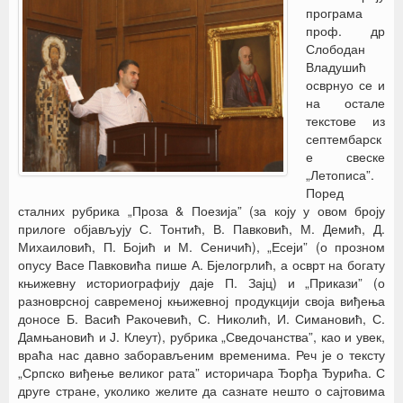
програма
проф. др
Слободан
Владушић
осврнуо се и
на остале
текстове из
септембарск
е свеске
„Летописа”.
Поред
сталних рубрика „Проза & Поезија” (за коју у овом броју
прилоге објављују С. Тонтић, В. Павковић, М. Демић, Д.
Михаиловић, П. Бојић и М. Сеничић), „Есеји” (о прозном
опусу Васе Павковића пише А. Бјелогрлић, а осврт на богату
књижевну историографију даје П. Зајц) и „Прикази” (о
разноврсној савременој књижевној продукцији своја виђења
доносе Б. Васић Ракочевић, С. Николић, И. Симановић, С.
Дамњановић и Ј. Клеут), рубрика „Сведочанства”, као и увек,
враћа нас давно заборављеним временима. Реч је о тексту
„Српско виђење великог рата” историчара Ђорђа Ђурића. С
друге стране, уколико желите да сазнате нешто о сајтовима