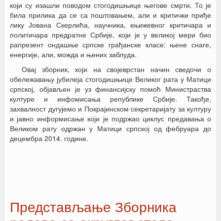
који су изашли поводом стогодишњице његове смрти. То је
била прилика да се са поштовањем, али и критички приђе
лику Јована Скерлића, научника, књижевног критичара и
политичара предратне Србије, који је у великој мери био
рапрезент ондашње српске грађанске класе: њене снаге,
енергије, али, можда и њених заблуда.
Овај зборник, који на својеврстан начин сведочи о
обележавању јубилеја стогодишњице Великог рата у Матици
српској, објављен је уз финансијску помоћ Министраства
културе и инфомисања републике Србије. Такође,
захвалност дугујемо и Покрајинском секретаријату за културу
и јавно информисање који је подржао циклус предавања о
Великом рату одржан у Матици српској од фебруара до
децембра 2014. године.
Представљање Зборника