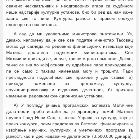
оваквих несхватљивих и неодговорних игара са судбином
наше најстарије културне установе, био би ред да нам каже
зашто све то чини. Културна јавност с правом очекује
одговоре на ова питања.
А сад да ми удовољимо министровој знатижељи. Уз,
дакако, напомену да је све ове податке министар Тасовац
могао да сагледа из редовних финансијских извештаја које
Матица доставља надлежним министарствима. Сви
Матичини приходи се, иначе, троше строго наменски. Дакле,
тачно се зна по којој основи су одређене паре приходоване,
па се само с таквим наменама могу и трошити. Ради
прегледности поделићемо све приходе у две ставке: а)
приходи намењени за програмску, културну,
научноистраживачку и издавачку делатност; б) приходи
намењени редовном функционисању установе.
А) У погледу јачања програмских аспеката Матичине
делатности треба истаћи да је драгоцену помоћ Матици
пружио Град Нови Сад, тј. њена Управа за културу, која је
преко конкурса, осим средстава за Летопис, финансирала и
извођење научних, културних и уметничких програма за
јавност, као и део издавачке делатности (3.500.000 динара).