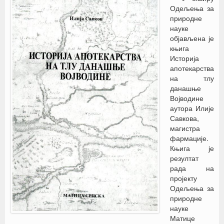
Одељења за
природне
науке
објављена је
књига
Историја
апотекарства
на тлу
данашње
Војводине
аутора Илије
Савкова,
магистра
фармације.
Књига је
резултат
рада на
пројекту
Одељења за
природне
науке
Матице