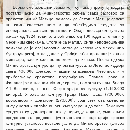
Веома смо захвални свима који су нам, у тренутку када је
постало јасно да Министарство одбија сваки разговор са
представницима Матице, помогли да Летопис Матице српске
не само спасемо него и да обезбедимо средства за
иновирање часописне делатности. Овај понос српске културе
излази од 1824. године, а већ више од 100 година то чини у
месечним свескама. Стога је за Матицу била неподношљива
помисао да је овај часопис могао да излази као месечник у
Аустроугарској, а да данас у Србији, због ароганције једног
министра, као месечник не може да излази. После одлуке
Министарства културе да, путем конкурса, за Летопис издвоји
свега 400.000 динара, у акцији спасавања Летописа и у
прибављању средстава предвиђених Планом рада и
Финансијским планом Матице српске, помогли су нам: Влада
АП Војводине, тј. њен Секретаријат за културу (1.150.000
динара), Управа за културу Града Новог Сада (700.000),
добротвори и донатори (270.000). Још увек ова средства
нису у целини уплаћена, али смо уверени да хоће. Поменута
средства су договорена тек у периоду када је, умањењем
средстава за редовно функционисање најстарије српске
културне установе, постало јасно да Министарство културе
започиње акцију гашења Летописа Матице српске и