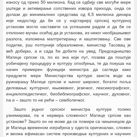
износу од преко 50 милиона. Кад се одбију све могуће мере
уштеде и активирање сопствених извора прихода, онда се
долази до минималних средстава од 6,5 милиона динара
које недостају да би се у најстаријој српској културној
установи могло наставити са успешним радом и да би се
отклонио мучан осећај да је установа, из неког необјашњивог
разлога, изложена малтретирању и каштиговању. Све ове
податке, још потпуније образложене, министар Тасовац је
већ добијао, а и сада ће добити на увид. Председништво
Матице српске га, по ко зна који пут, позива да поштује
уобичајену процедуру и културу опхођења, те да покуша на
начин примерен функцији министра да сагледа како
предузете мере Министарства културе заиста воде ка
руинирању Матице српске и њеног широког, богатог поља
деловања: културног, књижевног, језичког, лексикографског,
енциклопедистичког, биобиблиографског, научног, духовног,
па и – зашто то не рећи – симболичког.
Зашто једног српског министра културе толико
узнемирава, па и нервира сложеност Матице српске као
установе? Зашто он не може да се помири са чињеницом да
је Матица временом изграђена у одиста оригиналан, сложен
и веома ефикасан систем производње културних и научних