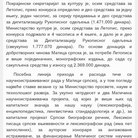
Покрајински секретаријат за културу је, осим средстава за
Летопис, преко конкурса определио и део средстава за једну
књигу, један часопис, за серију предавања и део средстава
за дигитализацију Рукописног одељења (1.471.000 динара).
Министарство културе је, осим средстава за Летопис, преко
конкурса подржало и 4 часописа и 4 књиге, а дало је и део
средстава за Дигитализацију Рукописног одељења
(свеукупно 1.777.070 динара). По основи донација и
добротворних чинова Матица српска је, за потребе Летописа
и више појединачних, монографских издања, до сада су
сакупљена средства у износу од 2.369.000 динара.
Посебна линија прихода и расхода тиче се
научноистраживачког рада у Матици српској, а у том погледу
највеће ставке везане су за Министарство просвете, науке и
технолошког развоја. За укупно четрдесет и два Матичина
научноистраживачка пројекта, од којих је више њих од
капиталног значаја за нашу науку (лексикографија,
енциклопедистика, лингвистичка стандардологија и др.), за
капитални пројекат Српски биографски речник, Лексикон
писаца српске књижевности и лексикографски рад (има пет
запослених), за ауторске хонораре за ангажоване
истраживаче, за финансирање Матичиног систем научних