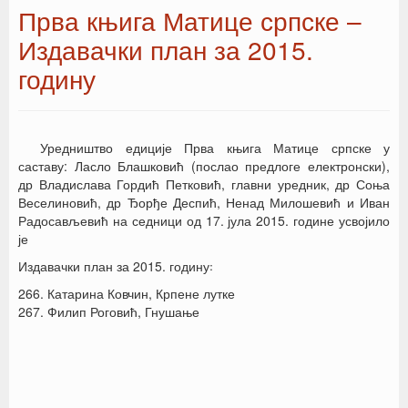
Прва књига Матице српске –
Издавачки план за 2015.
годину
Уредништво едиције Прва књига Матице српске у
саставу: Ласло Блашковић (послао предлоге електронски),
др Владислава Гордић Петковић, главни уредник, др Соња
Веселиновић, др Ђорђе Деспић, Ненад Милошевић и Иван
Радосављевић на седници од 17. јула 2015. године усвојило
је
Издавачки план за 2015. годину꞉
266. Катарина Ковчин, Крпене лутке
267. Филип Роговић, Гнушање