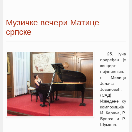
Музичке вечери Матице
српске
25. јуна
приређен је
концерт
пијанисткињ
е Милице
Јелача
Јовановић,
(САД).
Изведене су
композиције
И. Карача, Р.
Бригса и Р.
Шумана.