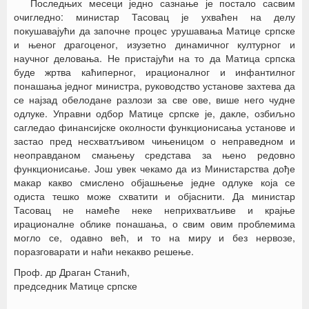
Последњих месеци једно сазнање је постало сасвим
очигледно: министар Тасовац је ухваћен на делу
покушавајући да започне процес урушавања Матице српске
и њеног драгоценог, изузетно динамичног културног и
научног деловања. Не пристајући на то да Матица српска
буде жртва каћиперног, ирационалног и инфантилног
понашања једног министра, руководство установе захтева да
се најзад обелодане разлози за све ове, више него чудне
одлуке. Управни одбор Матице српске је, дакле, озбиљно
сагледао финансијске околности функционисања установе и
застао пред несхватљивом чињеницом о неправедном и
неоправданом смањењу средстава за њено редовно
функционисање. Још увек чекамо да из Министарства дође
макар какво смислено објашњење једне одлуке која се
одиста тешко може схватити и објаснити. Да министар
Тасовац не намеће неке неприхватљиве и крајње
ирационалне облике понашања, о свим овим проблемима
могло се, одавно већ, и то на миру и без нервозе,
поразговарати и наћи некакво решење.
Проф. др Драган Станић,
председник Матице српске