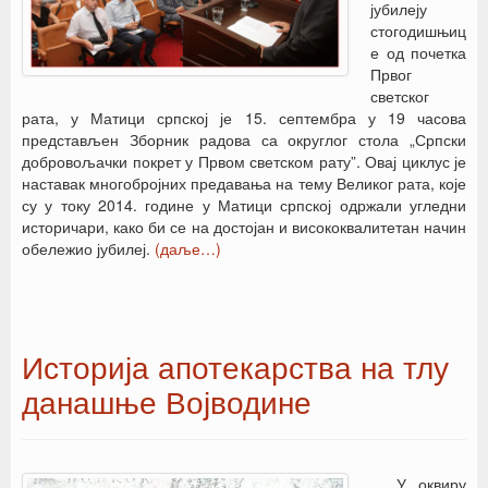
јубилеју
стогодишњиц
е од почетка
Првог
светског
рата, у Матици српској је 15. септембра у 19 часова
представљен Зборник радова са округлог стола „Српски
добровољачки покрет у Првом светском рату”. Овај циклус је
наставак многобројних предавања на тему Великог рата, које
су у току 2014. године у Матици српској одржали угледни
историчари, како би се на достојан и висококвалитетан начин
обележио јубилеј.
(даље…)
Историја апотекарства на тлу
данашње Војводине
У оквиру