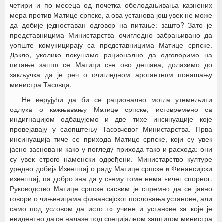
четири и по месеца од почетка обелодањивања казнених
мера против Матице српске, а ова установа још увек не може
да добије једноставан одговор на питање: зашто? Зато је
представницима Министарства очигледно забрањивано да
уопште комуницирају са представницима Матице српске.
Дакле, уколико покушамо рационално да одговоримо на
питање зашто се Матици све ово дешава, долазимо до
закључка да је реч о очигледном арогантном понашању
министра Тасовца.
Не верујући да би се рационално могла утемељити
одлука о кажњавању Матице српске, истовремено са
индигнацијом одбацујемо и две тихе инсинуације које
провејавају у саопштењу Тасовчевог Министарства. Прва
инсинуација тиче се прихода Матице српске, који су увек
јасно засновани како у погледу прихода тако и расхода: они
су увек строго наменски одређени. Министарство културе
уредно добија Извештај о раду Матице српске и Финансијски
извештај, па добро зна да у свему томе нема ничег спорног.
Руководство Матице српске сасвим је спремно да се јавно
говори о чињеницама финансијског пословања установе, али
само под условом да исто то учине и установе за које је
евидентно да се налазе под специјалном заштитом министра