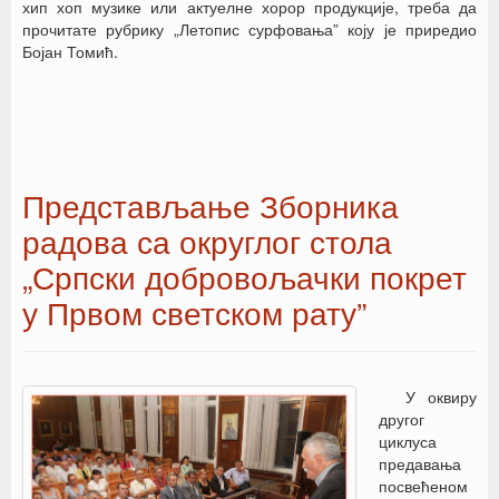
хип хоп музике или актуелне хорор продукције, треба да
прочитате рубрику „Летопис сурфовања” коју је приредио
Бојан Томић.
Представљање Зборника
радова са округлог стола
„Српски добровољачки покрет
у Првом светском рату”
У оквиру
другог
циклуса
предавања
посвећеном