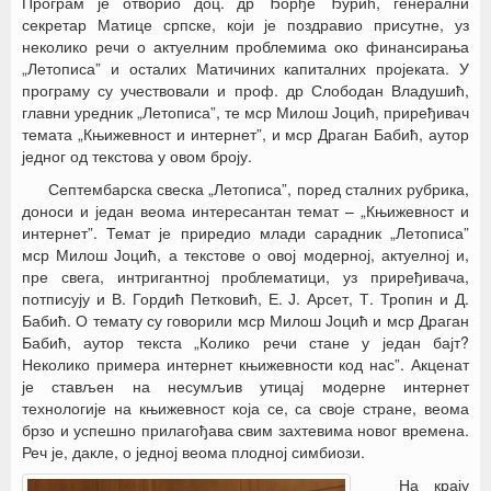
Програм је отворио доц. др Ђорђе Ђурић, генерални
секретар Матице српске, који је поздравио присутне, уз
неколико речи о актуелним проблемима око финансирања
„Летописа” и осталих Матичиних капиталних пројеката. У
програму су учествовали и проф. др Слободан Владушић,
главни уредник „Летописа”, те мср Милош Јоцић, приређивач
темата „Књижевност и интернет”, и мср Драган Бабић, аутор
једног од текстова у овом броју.
Септембарска свеска „Летописа”, поред сталних рубрика,
доноси и један веома интересантан темат – „Књижевност и
интернет”. Темат је приредио млади сарадник „Летописа”
мср Милош Јоцић, а текстове о овој модерној, актуелној и,
пре свега, интригантној проблематици, уз приређивача,
потписују и В. Гордић Петковић, Е. Ј. Арсет, Т. Тропин и Д.
Бабић. О темату су говорили мср Милош Јоцић и мср Драган
Бабић, аутор текста „Колико речи стане у један бајт?
Неколико примера интернет књижевности код нас”. Акценат
је стављен на несумљив утицај модерне интернет
технологије на књижевност која се, са своје стране, веома
брзо и успешно прилагођава свим захтевима новог времена.
Реч је, дакле, о једној веома плодној симбиози.
На крају