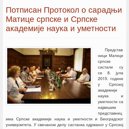
Потписан Протокол о сарадњи
Матице српске и Српске
академије наука и уметности
Представ
ници Матице
српске
састали су
се 8. јула
2015. године
у Српској
академији
наука и
уметности са
највишим
представниц
има Српске академије наука и уметности и Београдског
универзитета. У свечаном делу састанка одржаног у Српској