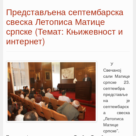
Представљена септембарскa
свеска Летописа Матице
српске (Темат: Књижевност и
интернет)
У
Свечаној
сали Матице
српске 23.
септембра
представље
на је
септембарск
а свеска
„Летописа
Матице
српске”.