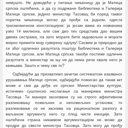
немушто. Не доводећи у питање чињеницу да је Матица
српска оштећена, а да су подржане Библиотека и Галерија
Матице српске, једино министар Тасовац би поред таквог
поретка чињеница могао да прође са једном, одиста
трагикомичном констатацијом: ја јесам вама из новчаника
узео 14 милиона, али сам део тих средстава дао вашим
двема сестрама, па зато морате бити задовољни и морате
мирно примити моју суверену одлуку! Сасвим је природно да
се због одличних резултата поштују Библиотека и Галерија
Матице српске, али Матица српска такође постиже одличне
резултате а министар за њу не да нема речи хвале него је
кажњава. Зашто и чему све то?
Одбијајући да прихватимо зачетак систематски изазваног
урушавања Матице српске, одбијајући помисао да такав акт
може и сме да дође из српског Министарства културе,
истичемо суштинско неслагање са манирима министра
Тасовца. Ти манири засновани су на строго афективном
разликовању пожељних и непожељних установа: то
разликовање се не заснива на рационалном разлогу и
ваљаном аргументу него су плод чисте емоције. Зато
оштећена страна никаквом аргументацијом не може да
продре до свести министра Тасовца. Зато могу да прођу