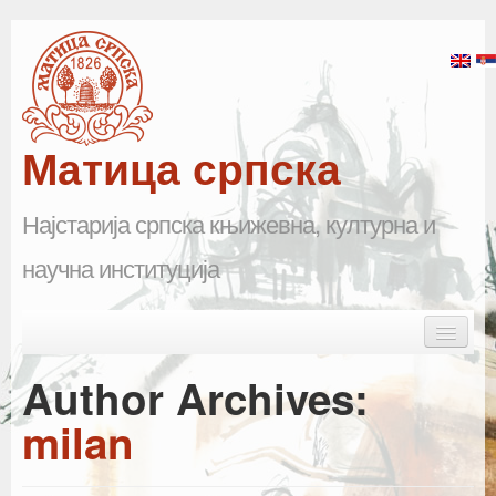
Матица српска
Најстарија српска књижевна, културна и
научна институција
Skip to primary content
Skip to secondary content
Main menu
Почетна
Author Archives:
Матица српска
milan
Научна одељења