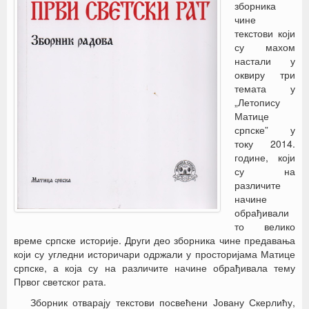
зборника
чине
текстови који
су махом
настали у
оквиру три
темата у
„Летопису
Матице
српске” у
току 2014.
године, који
су на
различите
начине
обрађивали
то велико
време српске историје. Други део зборника чине предавања
који су угледни историчари одржали у просторијама Матице
српске, а која су на различите начине обрађивала тему
Првог светског рата.
Зборник отварају текстови посвећени Јовану Скерлићу,