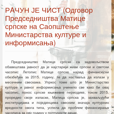
Каталог издања
РAЧУН ЈЕ ЧИСТ (Одговор
Летопис Матице српске
Председништва Матице
Гласник Матице српске
српске на Саопштење
Министарства културе и
Е–издања
информисања)
Вести
Најаве
Председништво Матице српске са задовољством
обавештава јавност да је најстарији живи српски и светски
часопис Летопис Матице српске најзад финансијски
обезбеђен за 2015. годину, те да наставља да излази у
месечним свескама. Упркос томе што је Министарство
културе и јавног информисања учинило све како би овај
часопис, понос српске књижевне периодике, током 2015.
проредио своје изласке, Матица српска је, захваљујући
институцијама и појединцима свесним значаја културних
вредности овога типа, успела да проблем финансирања
часописа за ову годину у потпуности реши.