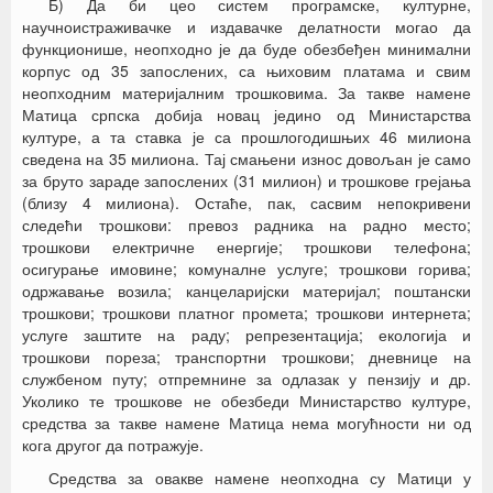
Б) Да би цео систем програмске, културне,
научноистраживачке и издавачке делатности могао да
функционише, неопходно је да буде обезбеђен минимални
корпус од 35 запослених, са њиховим платама и свим
неопходним материјалним трошковима. За такве намене
Матица српска добија новац једино од Министарства
културе, а та ставка је са прошлогодишњих 46 милиона
сведена на 35 милиона. Тај смањени износ довољан је само
за бруто зараде запослених (31 милион) и трошкове грејања
(близу 4 милиона). Остаће, пак, сасвим непокривени
следећи трошкови: превоз радника на радно место;
трошкови електричне енергије; трошкови телефона;
осигурање имовине; комуналне услуге; трошкови горива;
одржавање возила; канцеларијски материјал; поштански
трошкови; трошкови платног промета; трошкови интернета;
услуге заштите на раду; репрезентација; екологија и
трошкови пореза; транспортни трошкови; дневнице на
службеном путу; отпремнине за одлазак у пензију и др.
Уколико те трошкове не обезбеди Министарство културе,
средства за такве намене Матица нема могућности ни од
кога другог да потражује.
Средства за овакве намене неопходна су Матици у