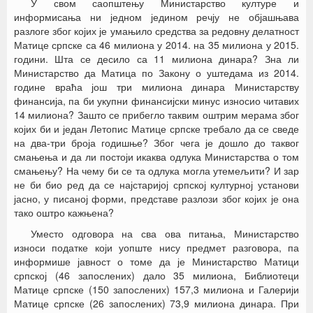
У свом саопштењу Министарство културе и
информисања ни једном једином речју не објашњава
разлоге због којих је умањило средства за редовну делатност
Матице српске са 46 милиона у 2014. на 35 милиона у 2015.
години. Шта се десило са 11 милиона динара? Зна ли
Министарство да Матица по Закону о уштедама из 2014.
године враћа још три милиона динара Министарству
финансија, па би укупни финансијски минус износио читавих
14 милиона? Зашто се прибегло таквим оштрим мерама због
којих би и један Летопис Матице српске требало да се сведе
на два-три броја годишње? Због чега је дошло до таквог
смањења и да ли постоји икаква одлука Министарства о том
смањењу? На чему би се та одлука могла утемељити? И зар
не би био ред да се најстаријој српској културној установи
јасно, у писаној форми, представе разлози због којих је она
тако оштро кажњена?
Уместо одговора на сва ова питања, Министарство
износи податке који уопште нису предмет разговора, па
информише јавност о томе да је Министарство Матици
српској (46 запослених) дало 35 милиона, Библиотеци
Матице српске (150 запослених) 157,3 милиона и Галерији
Матице српске (26 запослених) 73,9 милиона динара. При