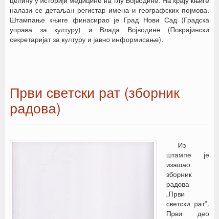
целину у историји медицине на тлу Војводине. На крају књиге
налази се детаљан регистар имена и географских појмова.
Штампање књиге финасирао је Град Нови Сад (Градска
управа за културу) и Влада Војводине (Покрајински
секретаријат за културу и јавно информисање).
Први светски рат (зборник
радова)
Из
штампе је
изашао
зборник
радова
„Први
светски рат”.
Први део