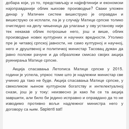
добара који, уз то, представљају и најјефтинији и економски
најоправданији облик њихове производње? Сваки уложен
динар у Матичин систем вишеструко је оправдан и
вишеструко се исплати, па је у случају Матице српске толико
очигледно на делу чињеница да улагање у ову установу није
тек некакав облик потрошње него, још и више, облик
производње нових културних и научних вредности. Утолико
пре је читавој српској јавности, не само културној и научној,
него и друштвеној и политичкој министар Тасовац дужан да
јавно положи рачуне и да образложи смисао својих акција
руинирања Матице српске.
Акција спасавања Летописа Матице српске у 2015.
години је успела, упркос томе што је надлежни министар све
учинио да тако не буде. Акција спасавања Матице српске, у
свеколиком њеном културном богатству и интелектуалној
снази, још је у току: неизвесно је како ће се та акција
завршити, али било би једино исправно и оправдано да то не
изводимо противно вољи надлежног министра него у
договору са њим. Sapienti sat!