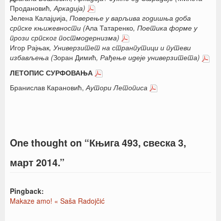
Продановић
, Аркадија)
Јелена Калајџија,
Поверење у варљива годишња доба
српске књижевности (
Ала Татаренко
, Поетика форме у
прози српског постмодернизма)
Игор Рајњак
, Универзитет на странпутици и путеви
избављења (
Зоран Димић
, Рађење идеје универзитета)
ЛЕТОПИС СУРФОВАЊА
Бранислав Карановић,
Аутори Летописа
One thought on “
Књига 493, свеска 3,
март 2014.
”
Pingback:
Makaze amo! « Saša Radojčić