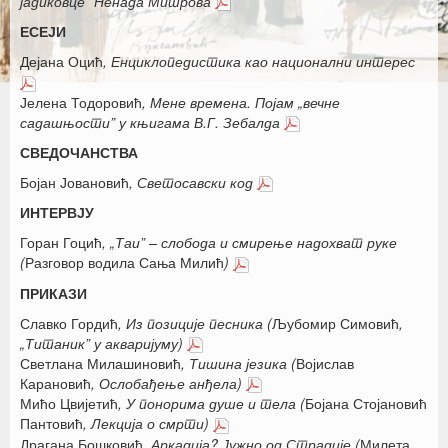
јадиковце” Ненада Митрова
ЕСЕЈИ
Дејана Оцић
, Енциклопедистика као национални интерес
Јелена Тодоровић
, Мене времена. Појам „вечне
садашњости” у књигама В.Г. Зебалда
СВЕДОЧАНСТВА
Бојан Јовановић
, Светосавски код
ИНТЕРВЈУ
Горан Гоцић
, „Таи” – слобода и смирење надохват руке
(
Разговор водила Сања Милић
)
ПРИКАЗИ
Славко Гордић
, Из позиције песника (
Љубомир Симовић
,
„Титаник” у акваријуму)
Светлана Милашиновић
, Тишина језика (
Војислав
Карановић
, Ослобађење анђела)
Мићо Цвијетић
, У понорима душе и тела (
Бојана Стојановић
Пантовић
, Лекција о смрти)
Драгана Бошковић
, Аркадија? Јужно од Страдије (
Милета