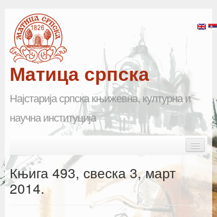
Матица српска
Најстарија српска књижевна, културна и
научна институција
Skip to primary content
Skip to secondary content
Main menu
Почетна
Књига 493, свеска 3, март
Матица српска
2014.
Научна одељења