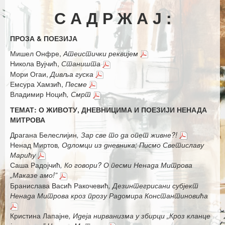
Каталог издања
С А Д Р Ж А Ј :
Летопис Матице српске
ПРОЗА & ПОЕЗИЈА
Гласник Матице српске
Мишел Онфре,
Атеистички реквијем
Е–издања
Никола Вујчић,
Станишта
Мори Огаи,
Дивља гуска
Вести
Емсура Хамзић,
Песме
Владимир Ноцић
, Смрт
Најаве
ТЕМАТ: О ЖИВОТУ, ДНЕВНИЦИМА И ПОЕЗИЈИ НЕНАДА
МИТРОВА
Драгана Белеслијин
, Зар све то да опет живне?!
Ненад Миртов
, Одломци из дневника; Писмо Светиславу
Марићу
Саша Радојчић
, Ко говори? О песми Ненада Митрова
„Маказе амо!”
Бранислава Васић Ракочевић
, Дезинтегрисани субјект
Ненада Митрова кроз прозу Радомира Константиновића
Кристина Лапајне
, Идеја нирванизма у збирци „Кроз кланце