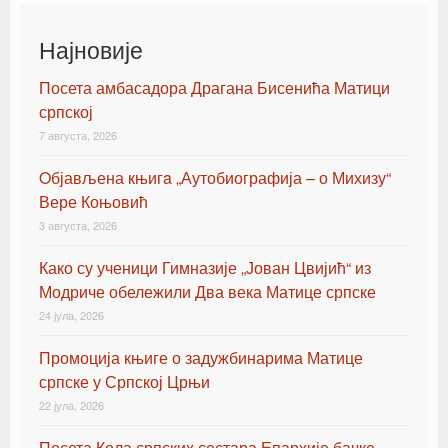
Најновије
Посета амбасадора Драгана Бисенића Матици
српској
7 августа, 2026
Oбјављена књигa „Аутобиографија – о Михизу“
Вере Коњовић
3 августа, 2026
Како су ученици Гимназије „Јован Цвијић“ из
Модриче обележили Два века Матице српске
24 јула, 2026
Промоција књиге о задужбинарима Матице
српске у Српској Црњи
22 јула, 2026
Посета Кола српских сестара Епархије бачке