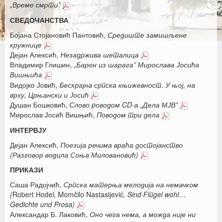
„Време смрти”
СВЕДОЧАНСТВА
Бојана Стојановић Пантовић,
Средиште замишљене
кружнице
Дејан Алексић,
Незадржива шеталица
Владимир Глишин,
„Барон из шарага” Мирослава Јосића
Вишњића
Видојко Јовић,
Бескрајна српска књижевност. У њој, на
врху, Црњански и Јосић
Душан Бошковић,
Слово pоводом CD-а „Дела МЈВ”
Мирослав Јосић Вишњић,
Поводом три дела
ИНТЕРВЈУ
Дејан Алексић,
Поезија речима враћа достојанство
(Разговор водила Соња Миловановић)
ПРИКАЗИ
Саша Радојчић,
Српска матерња мелодија на немачком
(
Robert Hodel
,
Momčilo Nastasijević
, Sind Flügel wohl…
Gedichte und Prosa)
Александар Б. Лаковић,
Оно чега нема, а можда није ни