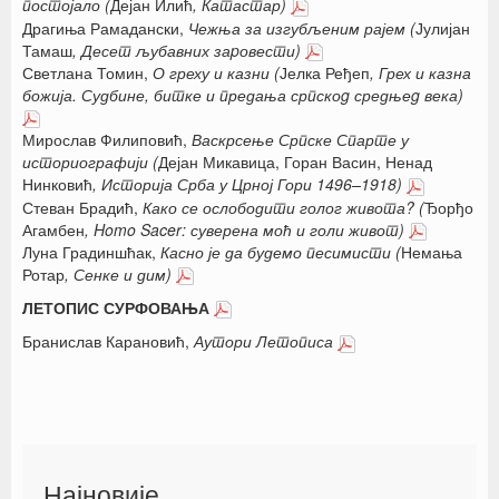
постојало (
Дејан Илић
, Катастар)
Драгиња Рамадански,
Чежња за изгубљеним рајем (
Јулијан
Тамаш
, Десет љубавних заpовести)
Светлана Томин,
О греху и казни (
Јелка Ређеп
, Грех и казна
божија. Судбине, битке и предања српскоg средњеg века)
Мирослав Филиповић,
Васкрсење Српске Спарте у
историографији (
Дејан Микавица, Горан Васин, Ненад
Нинковић
, Историја Срба у Црној Гори 1496–1918)
Стеван Брадић,
Како се ослободити голог живота? (
Ђорђо
Агамбен
, Homo Sacer: суверена моћ и голи живот)
Луна Градиншћак,
Касно је да будемо песимисти (
Немања
Ротар
, Сенке и дим)
ЛЕТОПИС СУРФОВАЊА
Бранислав Карановић,
Аутори Летописа
Најновије