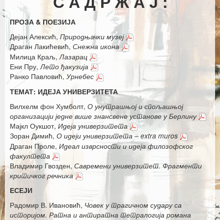
С А Д Р Ж А Ј :
Каталог издања
ПРОЗА & ПОЕЗИЈА
Летопис Матице српске
Дејан Алексић,
Природњачки музеј
Гласник Матице српске
Драган Лакићевић,
Снежна икона
Милица Краљ,
Лазарац
Е–издања
Ени Пру,
Лето ђакузија
Ранко Павловић,
Урнебес
Вести
ТЕМАТ: ИДЕЈА УНИВЕРЗИТЕТА
Најаве
Вилхелм фон Хумболт,
О унутрашњој и спољашњој
организацији једне више знансвене установе у Берлину
Мајкл Оукшот,
Идеја универзитета
Зоран Димић,
О идеји универзитета – extra muros
Драган Проле,
Идеал изврсности и идеја филозофског
факултета
Владимир Гвозден,
Савремени универзитет. Фрагменти
критичког речника
ЕСЕЈИ
Радомир В. Ивановић,
Човек у трагичном судару са
историјом. Ратна и антиратна тетралогија романа