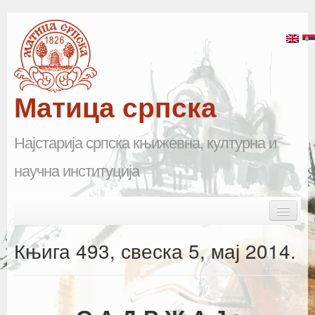
Матица српска
Најстарија српска књижевна, културна и
научна институција
Skip to primary content
Skip to secondary content
Main menu
Почетна
Књига 493, свеска 5, мај 2014.
Матица српска
Научна одељења