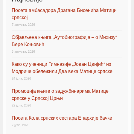
Посета амбасадора Драгана Бисенића Матици
српској
7 августа, 2026
Oбјављена књигa „Аутобиографија – о Михизу“
Вере Коњовић
3 августа, 2026
Како су ученици Гимназије „Јован Цвијић“ из
Модриче обележили Два века Матице српске
24 јула, 2026
Промоција књиге о задужбинарима Матице
српске у Српској Црњи
22 јула, 2026
Посета Кола српских сестара Епархије бачке
7 јула, 2026