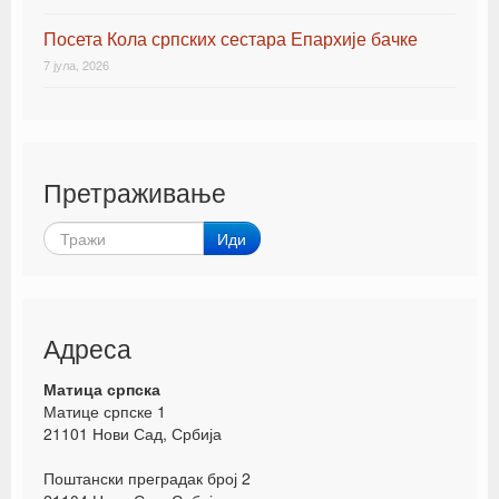
Посета Кола српских сестара Епархије бачке
7 јула, 2026
Претраживање
Иди
Адреса
Матица српска
Матице српске 1
21101 Нови Сад, Србија
Поштански преградак број 2