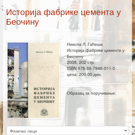
Каталог издања
Историја фабрике цемента у
Летопис Матице српске
Беочину
Гласник Матице српске
Е–издања
Никола Л. Гаћеша
Вести
Историја фабрике цемента у
Беочину
Најаве
2008, 202 стр.
ISBN 978-86-7946-011-0
цена: 200,00 дин.
Образац за поручивање: