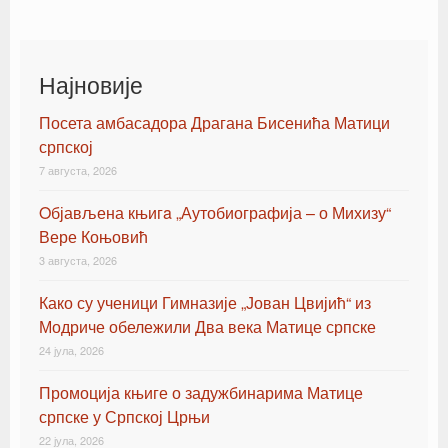
Најновије
Посета амбасадора Драгана Бисенића Матици
српској
7 августа, 2026
Oбјављена књигa „Аутобиографија – о Михизу“
Вере Коњовић
3 августа, 2026
Како су ученици Гимназије „Јован Цвијић“ из
Модриче обележили Два века Матице српске
24 јула, 2026
Промоција књиге о задужбинарима Матице
српске у Српској Црњи
22 јула, 2026