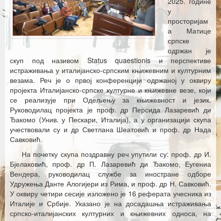
2025. године
Каталог издања
у
просторијам
Летопис Матице српске
а Матице
српске
Гласник Матице српске
одржан је
скуп под називом Status quaestionis и перспективе
Е–издања
истраживања у италијанско-српским књижевним и културним
везама. Реч је о првој конференцији одржаној у оквиру
Вести
пројекта Италијанско-српске културне и књижевне везе, који
се реализује при Одељењу за књижевност и језик.
Најаве
Руководилац пројекта је проф. др Персида Лазаревић ди
Ђакомо (Унив. у Пескари, Италија), а у организацији скупа
учествовали су и др Светлана Шеатовић и проф. др Нада
Савковић.
На почетку скупа поздравну реч упутили су: проф. др И.
Бјелаковић, проф. др П. Лазаревић ди Ђакомо, Еугениа
Вендера, руководилац службе за иностране одборе
Удружења Данте Алогијери из Рима, и проф. др Н. Савковић.
У оквиру четири сесије изложено је 16 реферата учесника из
Италије и Србије. Указано је на досадашња истраживања
српско-италијанских културних и књижевних односа, на