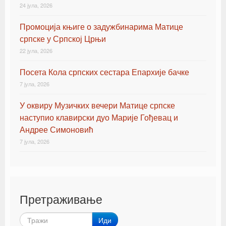
24 јула, 2026
Промоција књиге о задужбинарима Матице
српске у Српској Црњи
22 јула, 2026
Посета Кола српских сестара Епархије бачке
7 јула, 2026
У оквиру Музичких вечери Матице српске
наступио клавирски дуо Марије Гођевац и
Андрее Симоновић
7 јула, 2026
Претраживање
Иди