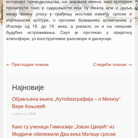
историјат преводилаштва, на значајна имена како културне
прошлости тако и садашњости која су имала или и даље
имају важну улогу у грађењу мостова између српске и
италијанске културе, о српским букварима штампаним у
Италији од 16. до 19. века, а указало се и на смерове
будућих истраживања. Скуп је протекао у пријатној
атмосфери, уз конструктивне разговоре и дискусије.
←
Претходни чланак
Следећи чланак
→
Post navigation
Најновије
Oбјављена књигa „Аутобиографија – о Михизу“
Вере Коњовић
3 августа, 2026
Како су ученици Гимназије „Јован Цвијић“ из
Модриче обележили Два века Матице српске