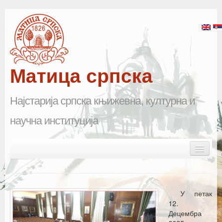
Матица српска
Најстарија српска књижевна, културна и
научна институција
Skip to primary content
Skip to secondary content
Main menu
Почетна
Матица српска
У петак
12.
Научна одељења
Децембра