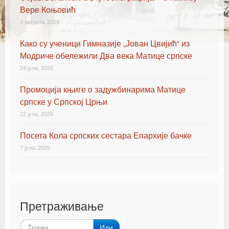
Вере Коњовић
3 августа, 2026
Како су ученици Гимназије „Јован Цвијић“ из
Модриче обележили Два века Матице српске
24 јула, 2026
Промоција књиге о задужбинарима Матице
српске у Српској Црњи
22 јула, 2026
Посета Кола српских сестара Епархије бачке
7 јула, 2026
Претраживање
Иди