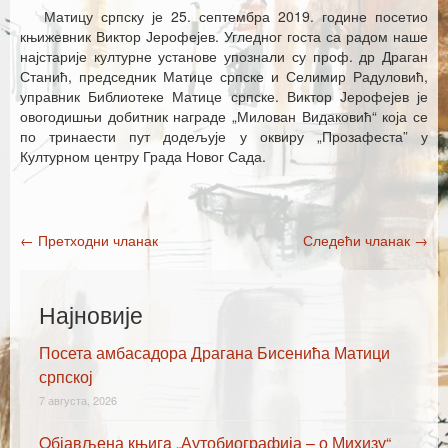
Каталог издања
Матицу српску је 25. септембра 2019. године посетио
књижевник Виктор Јерофејев. Угледног госта са радом наше
Летопис Матице српске
најстарије културне установе упознали су проф. др Драган
Станић, председник Матице српске и Селимир Радуловић,
Гласник Матице српске
управник Библиотеке Матице српске. Виктор Јерофејев је
овогодишњи добитник награде „Милован Видаковић“ која се
Е–издања
по тринаести пут додељује у оквиру „Прозафеста” у
Културном центру Града Новог Сада.
Вести
Најаве
←
Претходни чланак
Следећи чланак
→
Post navigation
Најновије
Посета амбасадора Драгана Бисенића Матици
српској
7 августа, 2026
Oбјављена књигa „Аутобиографија – о Михизу“