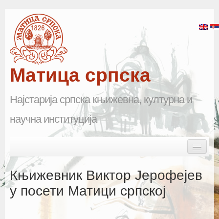
Матица српска
Најстарија српска књижевна, културна и
научна институција
Skip to primary content
Skip to secondary content
Main menu
Почетна
Књижевник Виктор Јерофејев
Матица српска
у посети Матици српској
Научна одељења