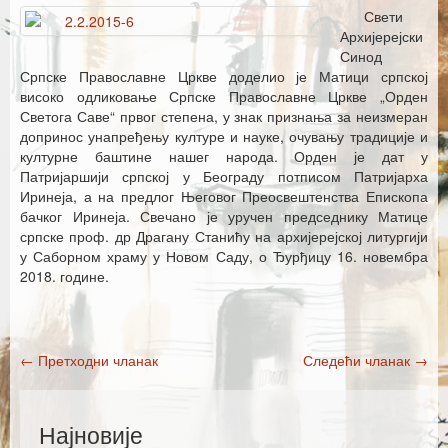
Каталог издања
Свети
Архијерејски
Летопис Матице српске
Синод
Српске Православне Цркве доделио је Матици српској
Гласник Матице српске
високо одликовање Српске Православне Цркве „Орден
Светога Саве“ првог степена, у знак признања за неизмеран
Е–издања
допринос унапређењу културе и науке, очувању традиције и
културне баштине нашег народа. Орден је дат у
Вести
Патријаршији српској у Београду потписом Патријарха
Иринеја, а на предлог Његовог Преосвештенства Епископа
Најаве
бачког Иринеја. Свечано је уручен председнику Матице
српске проф. др Драгану Станићу на архијерејској литургији
у Саборном храму у Новом Саду, о Ђурђицу 16. новембра
2018. године.
←
Претходни чланак
Следећи чланак
→
Post navigation
Најновије