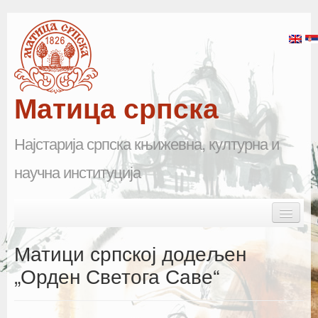
Матица српска
Најстарија српска књижевна, културна и
научна институција
Skip to primary content
Skip to secondary content
Main menu
Почетна
Матици српској додељен
Матица српска
„Орден Светога Саве“
Научна одељења