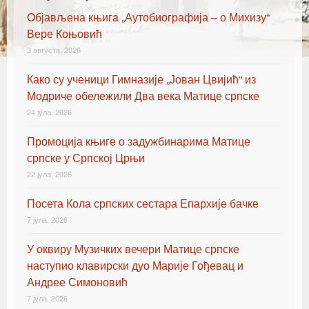
Oбјављена књигa „Аутобиографија – о Михизу“
Вере Коњовић
3 августа, 2026
Како су ученици Гимназије „Јован Цвијић“ из
Модриче обележили Два века Матице српске
24 јула, 2026
Промоција књиге о задужбинарима Матице
српске у Српској Црњи
22 јула, 2026
Посета Кола српских сестара Епархије бачке
7 јула, 2026
У оквиру Музичких вечери Матице српске
наступио клавирски дуо Марије Гођевац и
Андрее Симоновић
7 јула, 2026