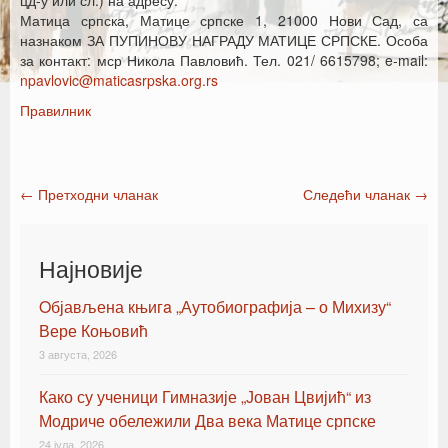
цд-у или сл.) на адресу:
Матица српска, Матице српске 1, 21000 Нови Сад, са
назнаком ЗА ПУПИНОВУ НАГРАДУ МАТИЦЕ СРПСКЕ. Особа
за контакт: мср Никола Павловић. Тел. 021/ 6615798; e-mail:
npavlovic@maticasrpska.org.rs
Правилник
←
Претходни чланак
Следећи чланак
→
Post navigation
Најновије
Oбјављена књигa „Аутобиографија – о Михизу“
Вере Коњовић
3 августа, 2026
Како су ученици Гимназије „Јован Цвијић“ из
Модриче обележили Два века Матице српске
24 јула, 2026