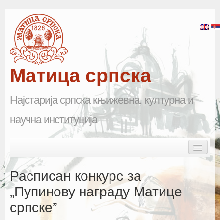
Матица српска
Најстарија српска књижевна, културна и
научна институција
Skip to primary content
Skip to secondary content
Main menu
Почетна
Расписан конкурс за
Матица српска
„Пупинову награду Матице
српске”
Научна одељења