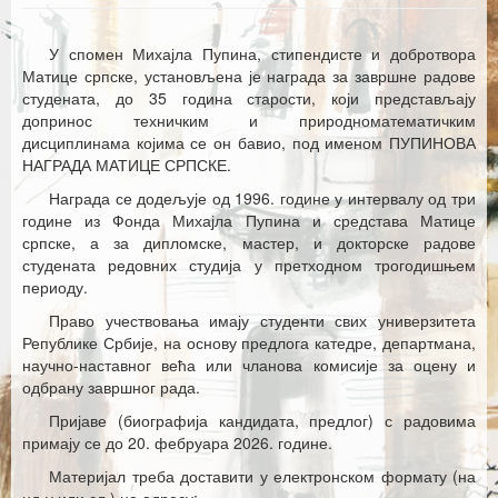
Каталог издања
Летопис Матице српске
У спомен Михајла Пупина, стипендисте и добротвора
Матице српске, установљена је награда за завршне радове
Гласник Матице српске
студената, до 35 година старости, који представљају
допринос техничким и природноматематичким
Е–издања
дисциплинама којима се он бавио, под именом ПУПИНОВА
НАГРАДА МАТИЦЕ СРПСКЕ.
Вести
Награда се додељује од 1996. године у интервалу од три
године из Фонда Михајла Пупина и средстава Матице
Најаве
српске, а за дипломске, мастер, и докторске радове
студената редовних студија у претходном трогодишњем
периоду.
Право учествовања имају студенти свих универзитета
Републике Србије, на основу предлога катедре, департмана,
научно-наставног већа или чланова комисије за оцену и
одбрану завршног рада.
Пријаве (биографија кандидата, предлог) с радовима
примају се до 20. фебруара 2026. године.
Материјал треба доставити у електронском формату (на