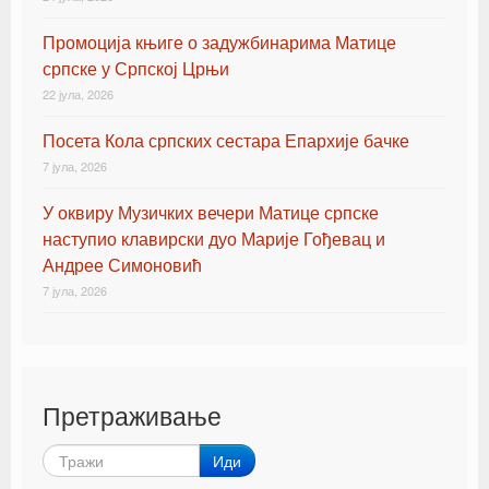
Промоција књиге о задужбинарима Матице
српске у Српској Црњи
22 јула, 2026
Посета Кола српских сестара Епархије бачке
7 јула, 2026
У оквиру Музичких вечери Матице српске
наступио клавирски дуо Марије Гођевац и
Андрее Симоновић
7 јула, 2026
Претраживање
Иди