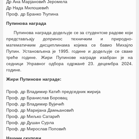
Др Ана Марјановић Јеромела
Др Нада Милошевић
Проф. др Бранко Ћупина
Пупинова награда
Пупинова награда додељује се за студентске радове који
представљају допринос техничким и природно-
математичким дисциплинама којима се бавио Михајло
Пупин. Установљена је 1995. године и додељује се сваке
треће године. Жири Пупинове награде изабран је на
седници Управног одбора одржанe 23. децембра 2024.
године.
Жири Пупинове награде:
Проф. др Владимир Катић председник жирија
Проф. др Бранислав Боровац
Проф. др Владимир Вујичић
Проф. др Маријана Дамњановић
Проф. др Миљко Сатарић
Проф. др Душан Сурла
Проф. др Мирослав Поповић
Научни скупови