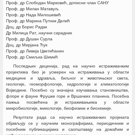
Проф. др Слободан Марковић, дописни члан САНУ
Проф. др Милан Матавуљ
Проф. др Нада Милошевић
Проф. др Марина Путник Делић
Доц. др Борис Радак
Др Милица Рат, научни сарадник
Проф. др Душан Сурла
Доц. др Мирјана Ћук
Проф. др Ливија Цветићанин
Проф. др Смиљка Шимић
Последњих деценија, рад на научно истраживачким
пројектима био је усмерен на истраживања у области
медицине и здравља, биљног и животињског света,
геологије, геоморфологије, хидрологије и климатологије
Војводине. Посебно су значајна изучавања становништва,
флоре и фауне Фрушке горе и Вршачких планина. Посебна
пажња посвећена је истраживањима у области
микробиологије, микологије, биофизике и биохемије.
Резултати рада са научно истраживачких пројеката
објављују се у научним монографијама, периодичним и
посебним публикацијама и саопштавају на домаћим и