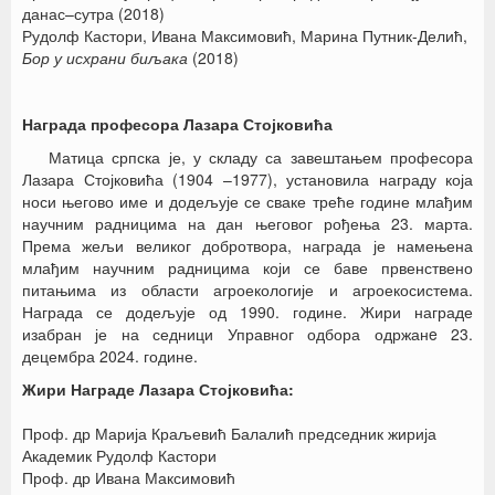
данас–сутра (2018)
Рудолф Кастори, Ивана Максимовић, Марина Путник-Делић,
Бор у исхрани биљака
(2018)
Награда професора Лазара Стојковића
Матица српска је, у складу са завештањем професора
Лазара Стојковића (1904 –1977), установила награду која
носи његово име и додељује се сваке треће године млађим
научним радницима на дан његовог рођења 23. марта.
Према жељи великог добротвора, награда је намењена
млађим научним радницима који се баве првенствено
питањима из области агроекологије и агроекосистема.
Награда се додељује од 1990. године. Жири награде
изабран је на седници Управног одбора одржанe 23.
децембра 2024. године.
Жири Награде Лазара Стојковића:
Проф. др Марија Краљевић Балалић председник жирија
Академик Рудолф Кастори
Проф. др Ивана Максимовић