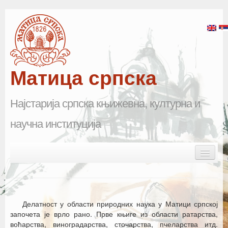
Матица српска
Најстарија српска књижевна, културна и
научна институција
Skip to primary content
Skip to secondary content
Main menu
Почетна
Матица српска
Делатност у области природних наука у Матици српској
Научна одељења
започета је врло рано. Прве књиге из области ратарства,
воћарства, виноградарства, сточарства, пчеларства итд.