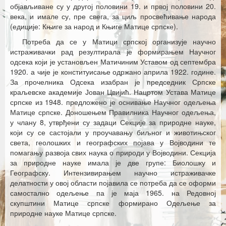
Каталог издања
објављиване су у другој половини 19. и првој половини 20.
века, и имале су, пре свега, за циљ просвећивање народа
Летопис Матице српске
(едиције: Књиге за народ и Књиге Матице српске).
Потреба да се у Матици српској организује научно
Гласник Матице српске
истраживачки рад резултирала је формирањем Научног
одсека који је установљен Матичиним Уставом од септембра
Е–издања
1920. а чије је конституисање одржано априла 1922. године.
За прочелника Одсека изабран је председник Српске
Вести
краљевске академије Јован Цвијић. Нацртом Устава Матице
српске из 1948. предложено је оснивање Научног одељења
Најаве
Матице српске. Доношењем Правилника Научног одељења,
у члану 8, утврђени су задаци Секције за природне науке,
који су се састојали у проучавању биљног и животињског
света, геолошких и географских појава у Војводини те
помагању развоја свих наука о природи у Војводини. Секција
за природне науке имала је две групе: Биолошку и
Географску. Интензивирањем научно истраживачке
делатности у овој области појавила се потреба да се оформи
самостално одељење па је маја 1965. на Редовној
скупштини Матице српске формирано Одељење за
природне науке Матице српске.