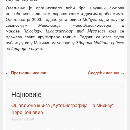
Одељење је организовало већи број научних скупова
посвећених еколошким, здравственим и другим проблемима.
Одељење је 2003. године установило Међународни научни
симпозијум
Микологија, микотоксикологија и
микозе
(
Micology, Micotoxicology and Mycoses
) који се
одржава сваке друге/треће године. Радови са овог скупа
публикују се у Матичином часопису
Зборник Матице српске
за природне науке.
←
Претходни чланак
Следећи чланак
→
Post navigation
Најновије
Oбјављена књигa „Аутобиографија – о Михизу“
Вере Коњовић
3 августа, 2026