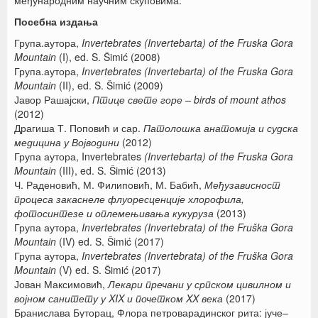
међународним научним скуповима.
Посебна издања
Група.аутора,
Invertebrates (Invertebarta) of the Fruska Gora
Mountain
(I), ed. S. Šimić (2008)
Група.аутора,
Invertebrates (Invertebarta) of the Fruska Gora
Mountain
(II), ed. S. Šimić (2009)
Јавор Рашајски,
Птице свете горе – birds of mount athos
(2012)
Драгиша Т. Поповић и сар.
Патолошка анатомија и судска
медицина у Војводини
(2012)
Група аутора, Invertebrates
(Invertebarta) of the Fruska Gora
Mountain
(III), ed. S. Šimić (2013)
Ч. Раденовић, М. Филиповић, М. Бабић,
Међузависност
процеса закаснеле флуоресценције хлорофила,
фотосинтезе и оплемењивања кукуруза
(2013)
Група аутора,
Invertebrates (Invertebrata) of the Fruška Gora
Mountain
(IV) ed. S. Šimić (2017)
Група аутора,
Invertebrates (Invertebrata) of the Fruška Gora
Mountain
(V) ed. S. Šimić (2017)
Јован Максимовић,
Лекари пречани у српском цивилном и
војном санитету у XIX и почетком XX века
(2017)
Бранислава Буторац, Флора петроварадинског рита: јуче–