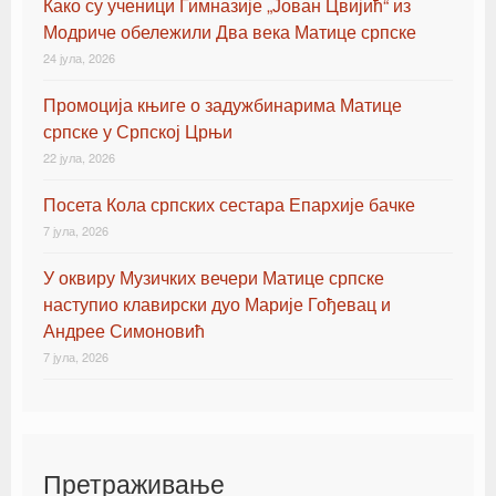
Како су ученици Гимназије „Јован Цвијић“ из
Модриче обележили Два века Матице српске
24 јула, 2026
Промоција књиге о задужбинарима Матице
српске у Српској Црњи
22 јула, 2026
Посета Кола српских сестара Епархије бачке
7 јула, 2026
У оквиру Музичких вечери Матице српске
наступио клавирски дуо Марије Гођевац и
Андрее Симоновић
7 јула, 2026
Претраживање