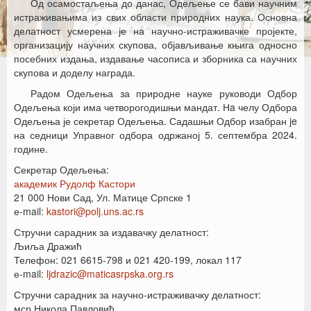
Од осамостаљења до данас, Одељење се бави научним
истраживањима из свих области природних наука. Основна
делатност усмерена је на научно-истраживачке пројекте,
организацију научних скупова, објављивање књига односно
посебних издања, издавање часописа и зборника са научних
скупова и доделу награда.
Радом Одељења за природне науке руководи Одбор
Одељења који има четворогодишњи мандат. Нa челу Одбора
Одељења је секретар Одељења. Садашњи Одбор изабран je
на седници Управног одбора одржаној 5. септембра 2024.
године.
Секретар Одељења:
академик Рудолф Кастори
21 000 Нови Сад, Ул. Матице Српске 1
е-mail:
kastori@polj.uns.ac.rs
Стручни сарадник за издавачку делатност:
Љиља Дражић
Телефон: 021 6615-798 и 021 420-199, локал 117
е-mail:
ljdrazic@maticasrpska.org.rs
Стручни сарадник за научно-истраживачку делатност:
мср Никола Павловић