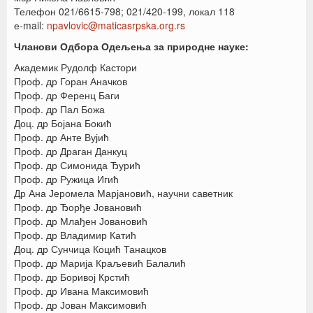
Телефон 021/6615-798; 021/420-199, локал 118
е-mail:
npavlovic@maticasrpska.org.rs
Чланови Одбора Одељења за природне науке:
Академик Рудолф Кастори
Проф. др Горан Аначков
Проф. др Ференц Баги
Проф. др Пал Божа
Доц. др Бојана Бокић
Проф. др Анте Вујић
Проф. др Драган Данкуц
Проф. др Симонида Ђурић
Проф. др Ружица Игић
Др Ана Јеромела Марјановић, научни саветник
Проф. др Ђорђе Јовановић
Проф. др Млађен Јовановић
Проф. др Владимир Катић
Доц. др Сунчица Коцић Танацков
Проф. др Марија Краљевић Балалић
Проф. др Боривој Крстић
Проф. др Ивана Максимовић
Проф. др Јован Максимовић