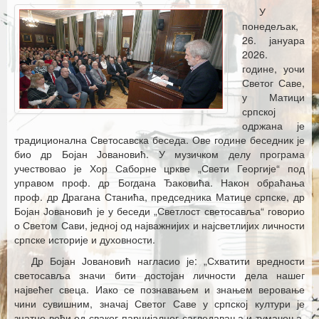
Каталог издања
У
понедељак,
Летопис Матице српске
26. јануара
2026.
Гласник Матице српске
године, уочи
Светог Саве,
Е–издања
у Матици
српској
Вести
одржана је
традиционална Светосавска беседа. Ове године беседник је
Најаве
био др Бојан Јовановић. У музичком делу програма
учествовао је Хор Саборне цркве „Свети Георгије“ под
управом проф. др Богдана Ђаковића. Након обраћања
проф. др Драгана Станића, председника Матице српске, др
Бојан Јовановић је у беседи „Светлост светосавља“ говорио
о Светом Сави, једној од најважнијих и најсветлијих личности
српске историје и духовности.
Др Бојан Јовановић нагласио је: „Схватити вредности
светосавља значи бити достојан личности дела нашег
највећег свеца. Иако се познавањем и знањем веровање
чини сувишним, значај Светог Саве у српској култури је
знатно већи од сваког парцијалног сагледавања и тумачења.