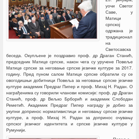
уочи Светог
Саве, у
Матици
српској
одржана је
традиционал
на
Светосавска
беседа. Окупљене је поздравио проф. др Драган Станић,
председник Матице српске, након чега су уручене Повеље
Матице српске за неговање српске језичке културе за 2017.
годину. Пред пуном салом Матице српске обратили су се
овогодишњи добитници Повеља за неговање српске језичке
културе академик Предраг Пипер и проф. Михај Н. Радан. О
награђенима су говорили чланови комисије: проф. др Драган
Станић, проф. др Вељко Брборић и академик Слободан
Реметић. Академик Предраг Пипер награду је добио за
укупни допринос нормативистици и неговању српске језичке
културе, а проф. Михај Н. Радан за допринос очувању
српског језичког идентитета и српске језичке културе у
Румунији.