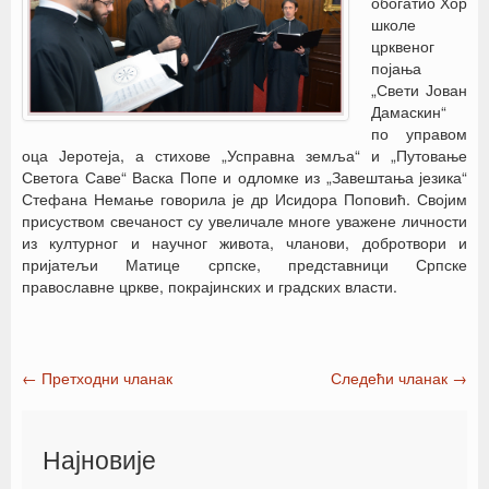
обогатио Хор
школе
црквеног
појања
„Свети Јован
Дамаскин“
по управом
оца Јеротеја, а стихове „Усправна земља“ и „Путовање
Светога Саве“ Васка Попе и одломке из „Завештања језика“
Стефана Немање говорила је др Исидора Поповић. Својим
присуством свечаност су увеличале многе уважене личности
из културног и научног живота, чланови, добротвори и
пријатељи Матице српске, представници Српске
православне цркве, покрајинских и градских власти.
←
Претходни чланак
Следећи чланак
→
Post navigation
Најновије