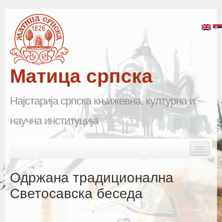
Матица српска
Најстарија српска књижевна, културна и
научна институција
Skip to primary content
Skip to secondary content
Main menu
Почетна
Одржана традиционална
Матица српска
Светосавска беседа
Научна одељења