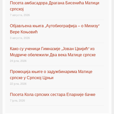
Посета амбасадора Драгана Бисенића Матици
српској
7 августа, 2026
Oбјављена књигa „Аутобиографија – о Михизу“
Вере Коњовић
3 августа, 2026
Како су ученици Гимназије „Јован Цвијић“ из
Модриче обележили Два века Матице српске
24 јула, 2026
Промоција књиге о задужбинарима Матице
српске у Српској Црњи
22 јула, 2026
Посета Кола српских сестара Епархије бачке
7 јула, 2026