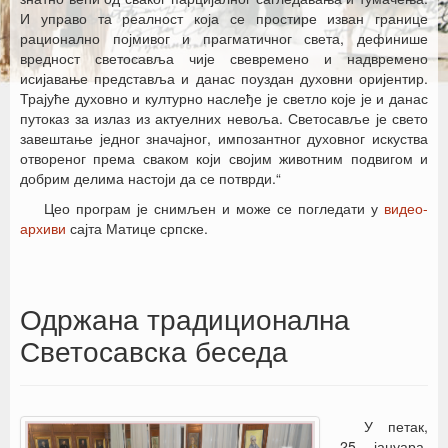
И управо та реалност која се простире изван границе
рационално појмивог и прагматичног света, дефинише
вредност светосавља чије свевремено и надвремено
исијавање представља и данас поуздан духовни оријентир.
Трајуће духовно и културно наслеђе је светло које је и данас
путоказ за излаз из актуелних невоља. Светосавље је свето
завештање једног значајног, импозантног духовног искуства
отвореног према сваком који својим животним подвигом и
добрим делима настоји да се потврди.“
Цео програм је снимљен и може се погледати у
видео-
архиви
сајта Матице српске.
Одржана традиционална
Светосавска беседа
У петак,
25. јануара,