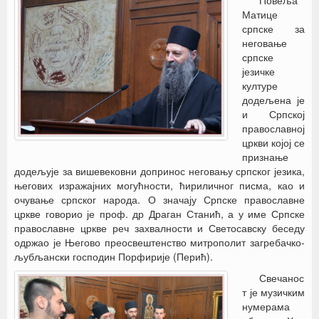
Повеља
Матице
српске за
неговање
српске
језичке
културе
додељена је
и Српској
православној
цркви којој се
признање
додељује за вишевековни допринос неговању српског језика,
његових изражајних могућности, ћириличног писма, као и
очување српског народа. О значају Српске православне
цркве говорио је проф. др Драган Станић, а у име Српске
православне цркве реч захвалности и Светосавску беседу
одржао је Његово преосвештенство митрополит загребачко-
љубљански господин Порфирије (Перић).
Свечанос
т је музичким
нумерама