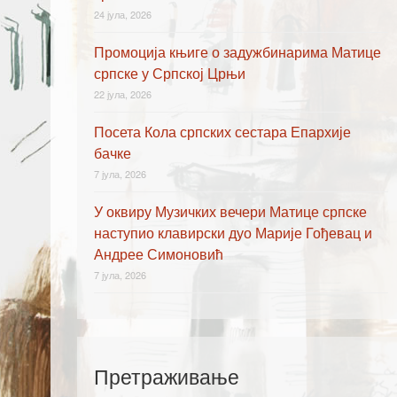
24 јула, 2026
Промоција књиге о задужбинарима Матице
српске у Српској Црњи
22 јула, 2026
Посета Кола српских сестара Епархије
бачке
7 јула, 2026
У оквиру Музичких вечери Матице српске
наступио клавирски дуо Марије Гођевац и
Андрее Симоновић
7 јула, 2026
Претраживање