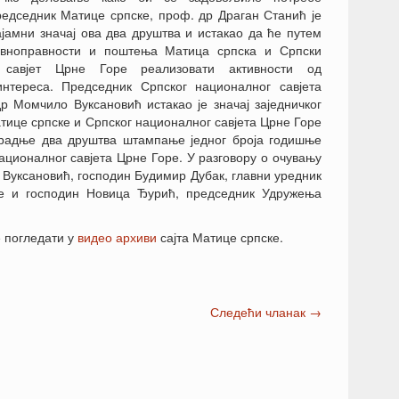
едседник Матице српске, проф. др Драган Станић је
ајамни значај ова два друштва и истакао да ће путем
вноправности и поштења Матица српска и Српски
 савјет Црне Горе реализовати активности од
интереса. Председник Српског националног савјета
р Момчило Вуксановић истакао је значај заједничког
ице српске и Српског националног савјета Црне Горе
сарадње два друштва штампање једног броја годишње
ационалног савјета Црне Горе. У разговору о очувању
о Вуксановић, господин Будимир Дубак, главни уредник
ре и господин Новица Ђурић, председник Удружења
 погледати у
видео архиви
сајта Матице српске.
Следећи чланак
→