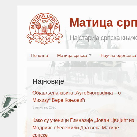
Матица ср
Најстарија српска књиж
Skip to primary content
Skip to secondary content
Почетна
Матица српска
Научна одељењ
Main menu
Најновије
Oбјављена књигa „Аутобиографија – о
Михизу“ Вере Коњовић
3 августа, 2026
Како су ученици Гимназије „Јован Цвијић“ из
Модриче обележили Два века Матице
српске