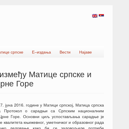
атице српске
Е–издања
Вести
Најаве
између Матице српске и
Црне Горе
 7. јуна 2016. године у Матици српској, Матица српска
ла Протокол о сарадњи са Српским националним
 Црне Горе. Основни циљ успостављања сарадње је
 квалитета књижевног, уметничког и образовног рада
ничко деловање како би се задовољиле потребе