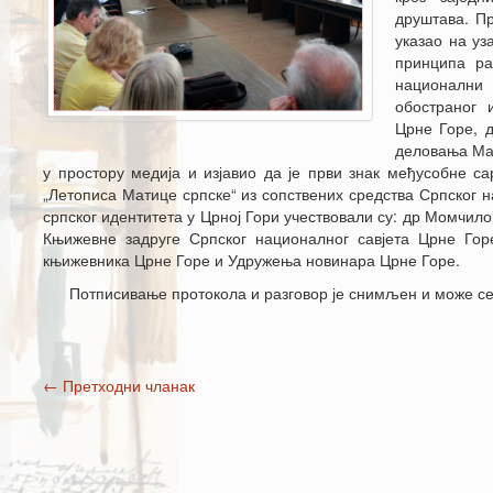
друштава. Пр
указао на уз
принципа ра
национални
обостраног 
Црне Горе, д
деловања Мат
у простору медија и изјавио да је први знак међусобне 
„Летописа Матице српске“ из сопствених средства Српског н
српског идентитета у Црној Гори учествовали су: др Момчил
Књижевне задруге Српског националног савјета Црне Го
књижевника Црне Горе и Удружења новинара Црне Горе.
Потписивање протокола и разговор је снимљен и може се
←
Претходни чланак
Post navigation