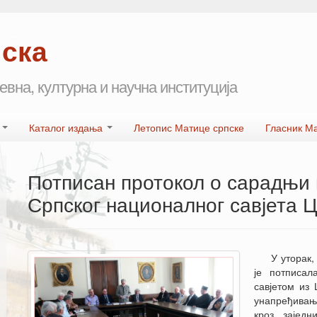
пска
евна, културна и научна институција
а
Каталог издања
Летопис Матице српске
Гласник М
Потписан протокол о сарадњи 
Српског националног савјета 
У уторак,
је потписа
савјетом из
унапређивање
кроз зајед