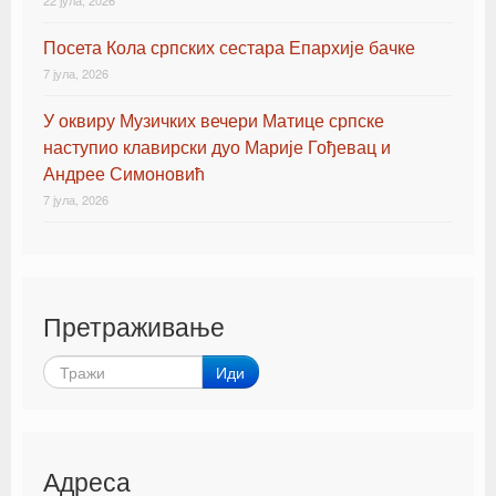
22 јула, 2026
Посета Кола српских сестара Епархије бачке
7 јула, 2026
У оквиру Музичких вечери Матице српске
наступио клавирски дуо Марије Гођевац и
Андрее Симоновић
7 јула, 2026
Претраживање
Иди
Адреса