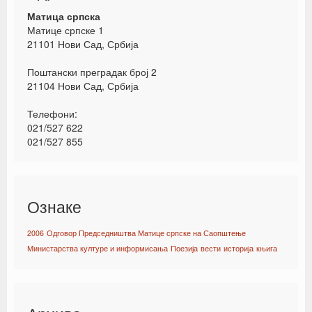
Матица српска
Матице српске 1
21101 Нови Сад, Србија
Поштански преградак број 2
21104 Нови Сад, Србија
Телефони:
021/527 622
021/527 855
Ознаке
2006
Одговор Председништва Матице српске на Саопштење
Министарства културе и информисања
Поезија
вести
историја
књига