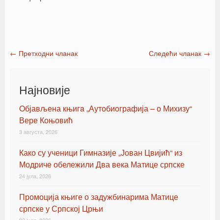
←
Претходни чланак
Следећи чланак
→
Post navigation
Најновије
Oбјављена књигa „Аутобиографија – о Михизу“
Вере Коњовић
3 августа, 2026
Како су ученици Гимназије „Јован Цвијић“ из
Модриче обележили Два века Матице српске
24 јула, 2026
Промоција књиге о задужбинарима Матице
српске у Српској Црњи