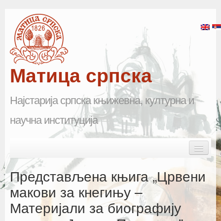
Матица српска
Најстарија српска књижевна, културна и
научна институција
Skip to primary content
Skip to secondary content
Main menu
Почетна
Представљена књига „Црвени
Матица српска
макови за кнегињу –
Материјали за биографију
Научна одељења