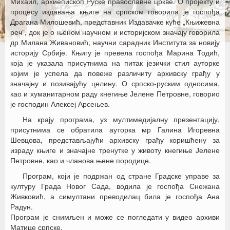
Михаил, архиепископ Руске православне цркве. О пројекту и
процесу издавања књиге на српском говорила је госпођа
Драгана Милошевић, представник Издавачке куће „Књижевна
реч”, док је о њеном научном и историјском значају говорила
др Милана Живановић, научни сарадник Института за новију
историју Србије. Књигу је превела госпођа Марина Тодић,
која је указала присутнима на питак језички стил ауторке
којим је успела да повеже различиту архивску грађу у
значајну и позивајућу целину. О српско-руским односима,
као и хуманитарном раду кнегиње Јелене Петровне, говорио
је господин Алексеј Арсењев.
На крају програма, уз мултимедијалну презентацију,
присутнима се обратила ауторка мр Галина Игоревна
Шевцова, представљајући архивску грађу коришћену за
израду књиге и значајне тренутке у животу кнегиње Јелене
Петровне, као и чланова њене породице.
Програм, који је подржан од стране Градске управе за
културу Града Новог Сада, водила је госпођа Снежана
Живковић, а симултани преводилац била је госпођа Ана
Радун.
Програм је снимљен и може се погледати у видео архиви
Матице српске.