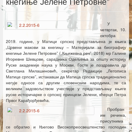
кнегиње Јелене Петровне”
Каталог издања
Летопис Матице српске
У
Гласник Матице српске
четвртак, 10.
октобра
Е–издања
2019. године, у Матици српској представљена је књига
„Црвени макови за кнегињу – Материјали за биографију
Вести
кнегиње Јелене Петровне” („Књижевна реч”, 2018) мр Галине
Игоревне Шевцове, сарадника Одељења за општу историју
Најаве
Руске академије наука у Москви. Госте је поздравила др
Светлана Милашиновић, секретар Редакције „Летописа
Матице српске”, истакавши да Матица српска традиционално
негује односе са другим словенским народима, те са
великим задовољством учествује у представљању књиге
руске историчарке о српској принцези Јелени, кћерци Петра
Првог Карађорђевића.
Пробран
им речима,
присутнима
се обратио и Његово Високопреосвештенство господин