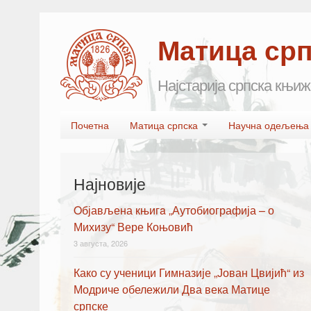
Матица ср
Најстарија српска књиж
Skip to primary content
Skip to secondary content
Почетна
Матица српска
Научна одељењ
Main menu
Најновије
Oбјављена књигa „Аутобиографија – о
Михизу“ Вере Коњовић
3 августа, 2026
Како су ученици Гимназије „Јован Цвијић“ из
Модриче обележили Два века Матице
српске