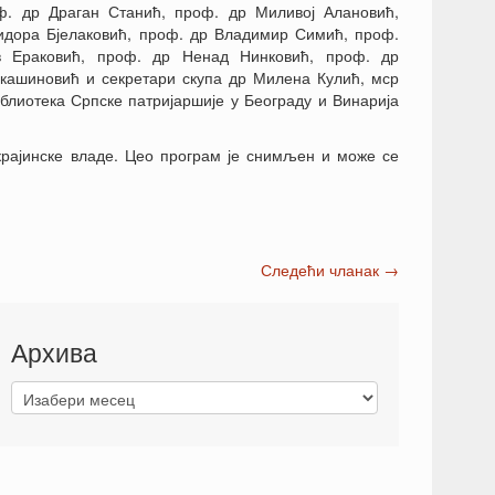
ф. др Драган Станић, проф. др Миливој Алановић,
идора Бјелаковић, проф. др Владимир Симић, проф.
в Ераковић, проф. др Ненад Нинковић, проф. др
кашиновић и секретари скупа др Милена Кулић, мср
лиотека Српске патријаршије у Београду и Винарија
крајинске владе. Цео програм је снимљен и може се
Следећи чланак
→
Архива