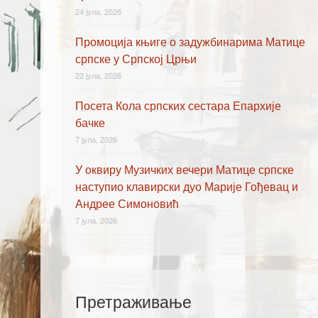
24 јула, 2026
Промоција књиге о задужбинарима Матице
српске у Српској Црњи
22 јула, 2026
Посета Кола српских сестара Епархије
бачке
7 јула, 2026
У оквиру Музичких вечери Матице српске
наступио клавирски дуо Марије Гођевац и
Андрее Симоновић
7 јула, 2026
Претраживање