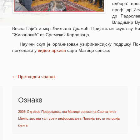
одбора: про
проф. др Ис
др Радосла
Владимир Ву
Весна Гајић и мср Љиљана Дражић. Пријатељи скупа су Биб
”Живановић” из Сремских Карловаца.
Научни скуп је организован уз финансијску подршку По
погледати у
видео-архиви
сајта Матице српске.
←
Претходни чланак
Post navigation
Ознаке
2006
Одговор Председништва Матице српске на Саопштење
Министарства културе и информисања
Поезија
вести
историја
књига