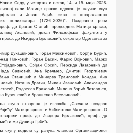
Новом Саду, у четвртак и петак, 14. и 15. маја 2026.
вечаној сали Матице српске одржан је научни скуп
Орфелин и Јован Рајић: живот и стваралаштво
ских полихистора (1726–2026)”. Поздравне речи
проф. др Драган Станић, председник Матице српске,
ливој Алановић, декан Филозофског факултета у
 проф. др Исидора Бјелаковић, секретар Одељења за
димир Вукашиновић, Горан Максимовић, Ђорђе Ђурић,
над Нинковић, Горан Васин, Жарко Војновић, Марко
 Стојадиновић, Срђан Орсић, Персида Лазаревић ди
ада Савковић, Ана Кречмер, Дмитриј Георгијевич
 Вања Станишић и Минерва Траиловић Кондан, Ана
ановић, Наташа Драгин, Милан Ивановић, Александра
астасић, Радослав Ераковић, Милена Зорић Латовљев,
на Курешевић и Бранислав Веселиновић.
на скупа отворена је изложба „Свечани поздрав
ајићу” Матице српске и Библиотеке Матице српске. О
говорили проф. др Исидора Бјелаковић, проф. др
мић и мр Душица Грбић.
м скупу водили су рачуна чланови Организационог