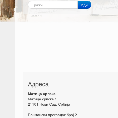
Иди
Адреса
Матица српска
Матице српске 1
21101 Нови Сад, Србија
Поштански преградак број 2