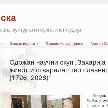
пска
евна, културна и научна институција
а
Каталог издања
Летопис Матице српске
Гласник М
Одржан научни скуп „Захарија
живот и стваралаштво славен
(1726–2026)”
Поводом 
Рајића, у су
и језик и 