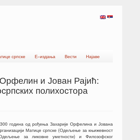
атице српске
Е–издања
Вести
Најаве
 Орфелин и Јован Рајић:
осрпских полихостора
300 година од рођења Захарије Орфелина и Јована
организацији Матице српске (Одељење за књижевност
Одељење за ликовне уметности) и Филозофског