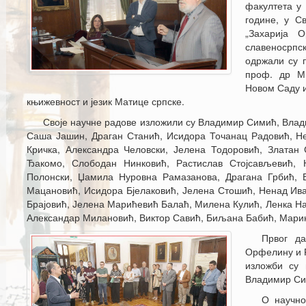
факултета у 
године, у С
„Захарија 
славеносрп
одржали су 
проф. др Ми
Новом Саду и
књижевност и језик Матице српске.
Своје научне радове изложили су Владимир Симић, Вла
Саша Јашин, Драган Станић, Исидора Точанац Радовић, Не
Кричка, Александра Человски, Јелена Тодоровић, Златан
Ђакомо, Слободан Нинковић, Растислав Стојсављевић, Н
Полонски, Џамила Нуровна Рамазанова, Драгана Грбић,
Мацановић, Исидора Бјелаковић, Јелена Стошић, Ненад Ив
Брајовић, Јелена Марићевић Балаћ, Милена Кулић, Ленка Н
Александар Милановић, Виктор Савић, Биљана Бабић, Мари
Првог да
Орфелину и Р
изложби су 
Владимир Си
О научно