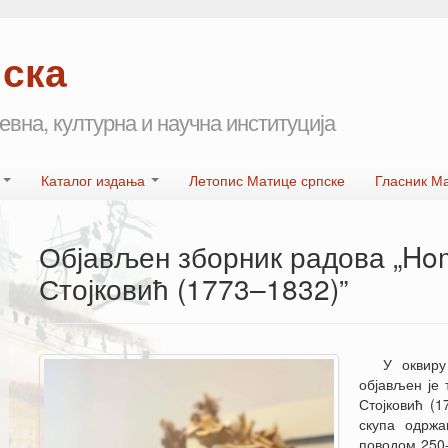
пска
евна, културна и научна институција
а
Каталог издања
Летопис Матице српске
Гласник М
Објављен зборник радова „Homo
Стојковић (1773–1832)”
У оквир
објављен је 
Стојковић (1
скупа одржа
поводом 250-