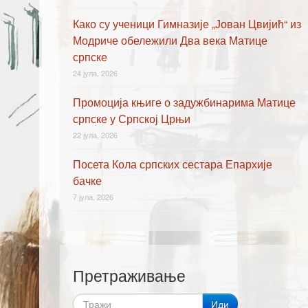
Како су ученици Гимназије „Јован Цвијић“ из
Модриче обележили Два века Матице
српске
24 јула, 2026
Промоција књиге о задужбинарима Матице
српске у Српској Црњи
22 јула, 2026
Посета Кола српских сестара Епархије
бачке
7 јула, 2026
Претраживање
Иди