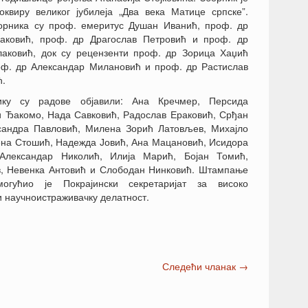
оквиру великог јубилеја „Два века Матице српске”.
орника су проф. емеритус Душан Иванић, проф. др
аковић, проф. др Драгослав Петровић и проф. др
лаковић, док су рецензенти проф. др Зорица Хаџић
оф. др Александар Милановић и проф. др Растислав
ћ.
ику су радове објавили: Ана Кречмер, Персида
и Ђакомо, Нада Савковић, Радослав Ераковић, Срђан
сандра Павловић, Милена Зорић Латовљев, Михајло
ена Стошић, Надежда Јовић, Ана Мацановић, Исидора
 Александар Николић, Илија Марић, Бојан Томић,
, Невенка Антовић и Слободан Нинковић. Штампање
могућио је Покрајински секретаријат за високо
 научноистраживачку делатност.
Следећи чланак
→