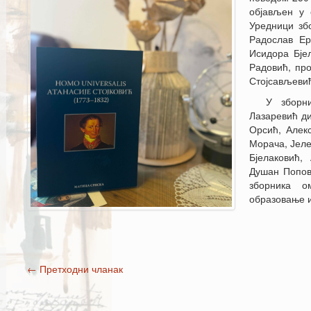
објављен у 
Уредници зб
Радослав Ер
Исидора Бје
Радовић, пр
Стојсављеви
У зборн
Лазаревић д
Орсић, Алек
Морача, Јел
Бјелаковић,
Душан Попов
зборника о
образовање и
←
Претходни чланак
Post navigation