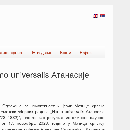
атице српске
Е–издања
Вести
Најаве
 universalis Атанасије
у Одељења за књижевност и језик Матице српске
тематски зборник радова „Homo universalis Атанасије
773–1832)”, настао као резултат истоименог научног
ног 17. новембра 2023. године у Матици српској,
годишњице рођења Атанасија Стојковића. Зборник је