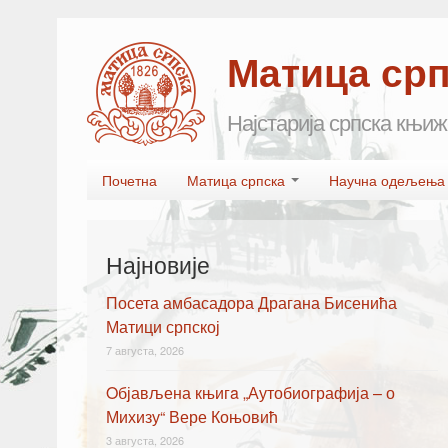
Матица ср
Најстарија српска књиж
Skip to primary content
Skip to secondary content
Почетна
Матица српска
Научна одељењ
Main menu
Најновије
Посета амбасадора Драгана Бисенића
Матици српској
7 августа, 2026
Oбјављена књигa „Аутобиографија – о
Михизу“ Вере Коњовић
3 августа, 2026