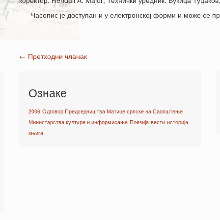
коректор: Rendall A. Major; Технички уредник: Вукица Туцако
Часопис је доступан и у електронској форми и може се п
←
Претходни чланак
Post navigation
Ознаке
2006
Одговор Председништва Матице српске на Саопштење
Министарства културе и информисања
Поезија
вести
историја
књига