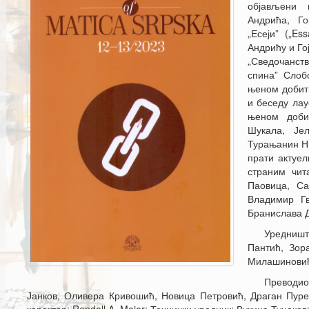
објављени 
Андрића, Г
„Есеји” („E
Андрићу и Го
„Сведочанства
спина” Слоб
њеном добит
и беседу лау
њеном доби
Шукала, Је
Турањанин Ни
прати актуел
страним чит
Паовица, Са
Владимир Гв
Бранислава 
Уредништ
Пантић, Зор
Милашиновић
Преводи
Јанков, Оливера Кривошић, Новица Петровић, Драган Пуре