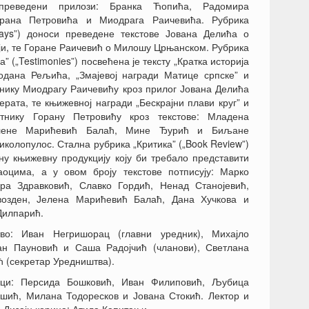
преведени прилози: Бранка Ћопића, Радомира
орана Петровића и Миодрага Раичевића. Рубрика
ssays”) доноси преведене текстове Јована Делића о
ји, те Горане Раичевић о Милошу Црњанском. Рубрика
” („Testimonies”) посвећена је тексту „Кратка историја
одана Рељића, „Змајевој награди Матице српске” и
нику Миодрагу Раичевићу кроз прилог Јована Делића
ерата, те књижевној награди „Бескрајни плави круг” и
тнику Горану Петровићу кроз текстове: Младена
лене Марићевић Балаћ, Мине Ђурић и Биљане
колопулос. Стална рубрика „Критика” („Book Review”)
ну књижевну продукцију коју би требало представити
аоцима, а у овом броју текстове потписују: Марко
ра Здравковић, Славко Гордић, Ненад Станојевић,
озден, Јелена Марићевић Балаћ, Дана Хучкова и
Дилпарић.
во: Иван Негришорац (главни уредник), Михајло
ан Пауновић и Саша Радојчић (чланови), Светлана
 (секретар Уредништва).
оци: Персида Бошковић, Иван Филиповић, Љубица
шић, Милана Тодоресков и Јована Стокић. Лектор и