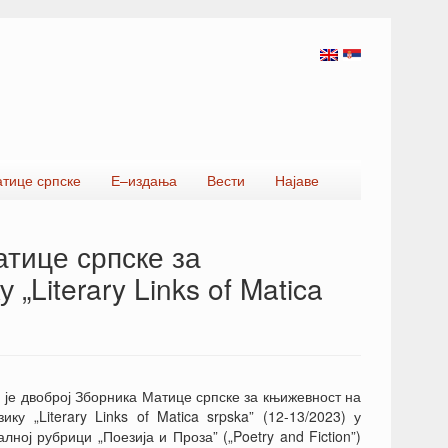
атице српске
Е–издања
Вести
Најаве
тице српске за
„Literary Links of Matica
је двоброј Зборника Матице српске за књижевност на
зику „Literary Links of Matica srpska” (12-13/2023) у
алној рубрици „Поезија и Проза” („Poetry and Fiction”)