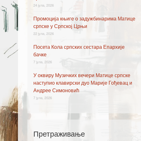
24 јула, 2026
Промоција књиге о задужбинарима Матице
српске у Српској Црњи
22 јула, 2026
Посета Кола српских сестара Епархије
бачке
7 јула, 2026
У оквиру Музичких вечери Матице српске
наступио клавирски дуо Марије Гођевац и
Андрее Симоновић
7 јула, 2026
Претраживање