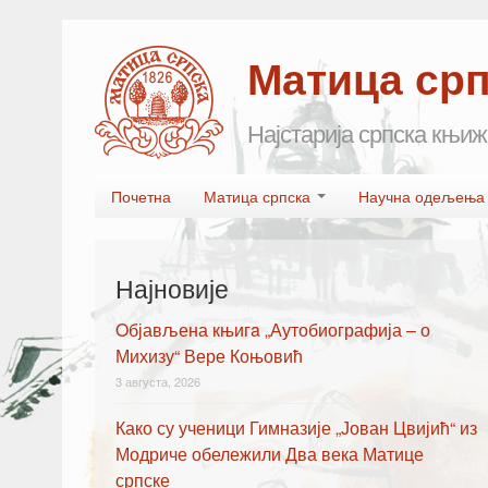
Матица ср
Најстарија српска књиж
Skip to primary content
Skip to secondary content
Почетна
Матица српска
Научна одељењ
Main menu
Најновије
Oбјављена књигa „Аутобиографија – о
Михизу“ Вере Коњовић
3 августа, 2026
Како су ученици Гимназије „Јован Цвијић“ из
Модриче обележили Два века Матице
српске