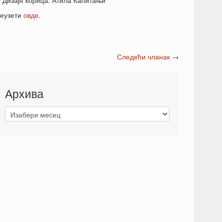
в; Дизајн корица: Атила Капитањи
реузети
овде
.
Следећи чланак
→
Архива