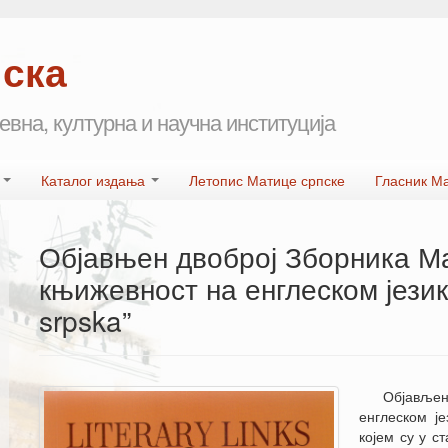
пска
евна, културна и научна институција
а
Каталог издања
Летопис Матице српске
Гласник М
Објавњен двоброј Зборника Ма
књижевност на енглеском језику 
srpska”
Објављен 
енглеском је
којем су у ст