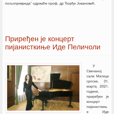
пољопривреда” одржаће проф. др Ђорђе Јовановић.
Приређeн је концерт
пијанисткиње Иде Пеличоли
У
Свечаној
сали Матице
српске, 31.
марта. 2021.
године,
приређен је
концерт
пијанисткињ
е Иде