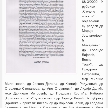
68-3/2020. У
рубрици
„Студије и
чланци”
објављени
су радови др
Марије
Јефтимијеви
ћ
Михајловић,
др Росанде
Бајовић,
Весне
Тријић, др
Предрага
Петровића,
мср Милице
Миленковић, др Јована Делића, др Ксеније Радуловић, др
Страхиње Степанова, др Ане Стојановић, др Лидије Делић,
мср Данијеле Митровић, др Предрага Крстића. Рубрика
„Прилоги и грађа“ доноси текст др Зорице Хаџић. За рубрику
„Критике и прикази“ писали су др Војислав Јелић, др Гордана
Јовановић, др Марина Курешевић, др Ана Мацановић, Лука