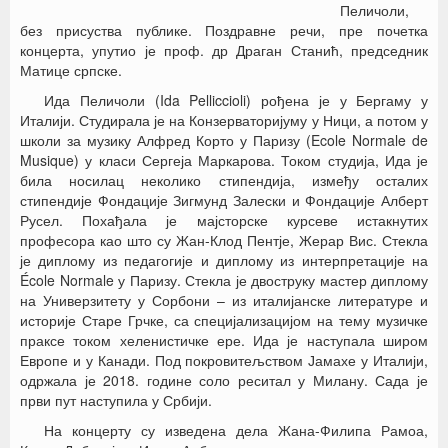
Пеличоли,
без присуства публике. Поздравне речи, пре почетка
концерта, упутио је проф. др Драган Станић, председник
Матице српске.
Ида Пеличоли (Ida Pelliccioli) рођена је у Бергаму у
Италији. Студирала је на Конзерваторијуму у Ници, а потом у
школи за музику Алфред Корто у Паризу (Ecole Normale de
Musique) у класи Сергеја Маркарова. Током студија, Ида је
била носилац неколико стипендија, између осталих
стипендије Фондације Зигмунд Залески и Фондације Алберт
Русел. Похађала је мајсторске курсеве истакнутих
професора као што су Жан-Клод Пентје, Жерар Вис. Стекла
је диплому из педагогије и диплому из интерпретације на
École Normale у Паризу. Стекла је двоструку мастер диплому
на Универзитету у Сорбони – из италијанске литературе и
историје Старе Грчке, са специјализацијом на тему музичке
праксе током хеленистичке ере. Ида је наступала широм
Европе и у Канади. Под покровитељством Јамахе у Италији,
одржала је 2018. године соло реситал у Милану. Сада је
први пут наступила у Србији.
На концерту су изведена дела Жана-Филипа Рамоа,