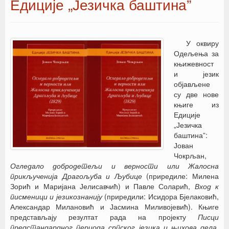
Едиције „Језичка баштина”
У оквиру
Одељења за
књижевност
и језик
објављене
су две нове
књиге из
Едиције
„Језичка
баштина”:
Јован
Чокрљан,
Огледало добродетељи и верности или Жалосна
прикљученија Драгољуба и Љубице
(приредиле: Милена
Зорић и Маријана Јелисавчић) и Павле Соларић,
Вход к
писменици и језикознанију
(приредили: Исидора Бјелаковић,
Александар Милановић и Јасмина Миливојевић). Књиге
представљају резултат рада на пројекту
Писци
предстандардног периода српског језика и њихова дела
,