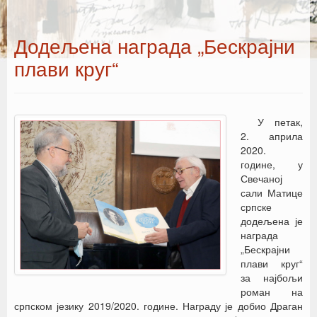
Додељена награда „Бескрајни
плави круг“
У петак,
2. априла
2020.
године, у
Свечаној
сали Матице
српске
додељена је
награда
„Бескрајни
плави круг“
за најбољи
роман на
српском језику 2019/2020. године. Награду је добио Драган