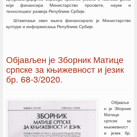
који финансира Министарство просвете, науке и
технолошког развоја Републике Србије.
Штампање ових књига финансирало је Министарство
културе и информисања Републике Србије.
Објављен је Зборник Матице
српске за књижевност и језик
бр. 68-3/2020.
Објавље
н је Зборник
Матице
српске за
књижевност
и језик бр.