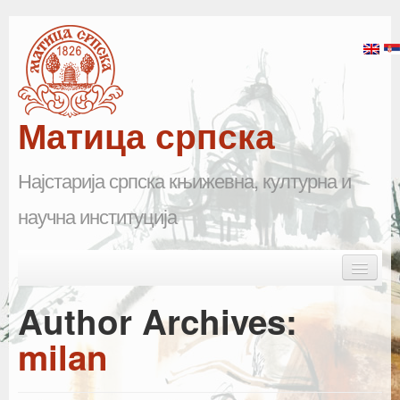
Матица српска
Најстарија српска књижевна, културна и
научна институција
Skip to primary content
Skip to secondary content
Main menu
Почетна
Author Archives:
Матица српска
milan
Научна одељења