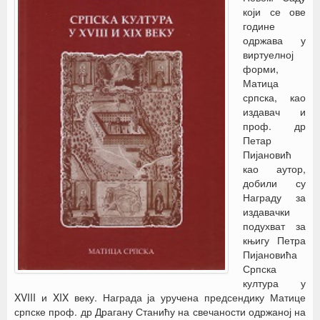
који се ове
године
одржава у
виртуелној
форми,
Матица
српска, као
издавач и
проф. др
Петар
Пијановић
као аутор,
добили су
Награду за
издавачки
подухват за
књигу Петра
Пијановића
Српска
култура у
XVIII и XIX веку. Награда ја уручена предсендику Матице
српске проф. др Драгану Станићу на свечаности одржаној на