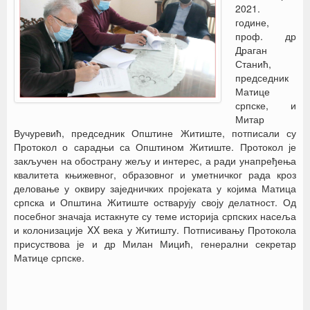
2021.
године,
проф. др
Драган
Станић,
председник
Матице
српске, и
Митар
Вучуревић, председник Општине Житиште, потписали су
Протокол о сарадњи са Општином Житиште. Протокол је
закључен на обострану жељу и интерес, а ради унапређења
квалитета књижевног, образовног и уметничког рада кроз
деловање у оквиру заједничких пројеката у којима Матица
српска и Општина Житиште остварују своју делатност. Од
посебног значаја истакнуте су теме историја српских насеља
и колонизације XX века у Житишту. Потписивању Протокола
присуствова је и др Милан Мицић, генерални секретар
Матице српске.