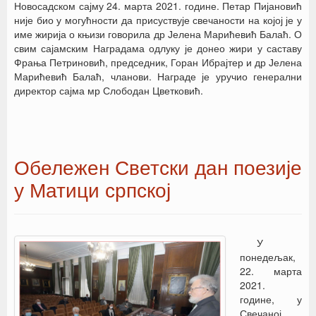
Новосадском сајму 24. марта 2021. године. Петар Пијановић
није био у могућности да присуствује свечаности на којој је у
име жирија о књизи говорила др Јелена Марићевић Балаћ. О
свим сајамским Наградама одлуку је донео жири у саставу
Фрања Петриновић, председник, Горан Ибрајтер и др Јелена
Марићевић Балаћ, чланови. Награде је уручио генерални
директор сајма мр Слободан Цветковић.
Обележен Светски дан поезије
у Матици српској
У
понедељак,
22. марта
2021.
године, у
Свечаној