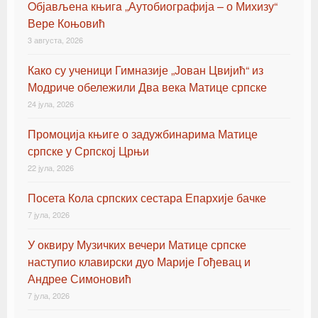
Oбјављена књигa „Аутобиографија – о Михизу“
Вере Коњовић
3 августа, 2026
Како су ученици Гимназије „Јован Цвијић“ из
Модриче обележили Два века Матице српске
24 јула, 2026
Промоција књиге о задужбинарима Матице
српске у Српској Црњи
22 јула, 2026
Посета Кола српских сестара Епархије бачке
7 јула, 2026
У оквиру Музичких вечери Матице српске
наступио клавирски дуо Марије Гођевац и
Андрее Симоновић
7 јула, 2026