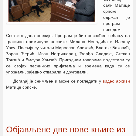
сали Матице
српске
одржан је
програм
поводом
Светског дана поезије. Програм је био посвећен сећању на
трагично преминуле песнике Милана Ненадића и Илеану
Урсу. Поезију су читали Мирослав Алексић, Благоје Баковић,
Зоран Ђерић, Иван Негришорац, Ђорђо Сладоје, Стеван
Тонтић и Емсура Хамзић. Пригодним говорима подсетили су
се својих песничких пријатеља и времена када су се
упознали, заједно стварали и друговали.
Догађај је снимљен и може се погледати у
видео архиви
Матице српске.
Објављене две нове књиге из