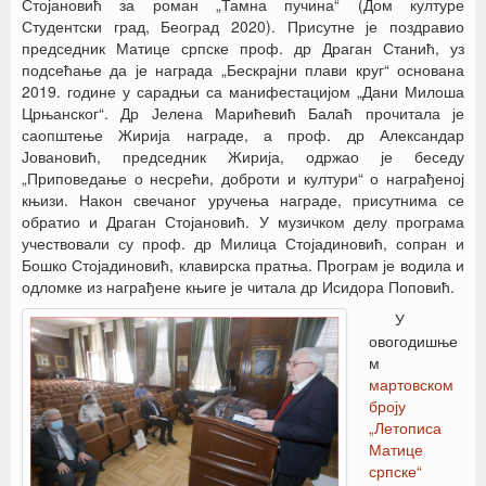
Стојановић за роман „Тамна пучина“ (Дом културе
Студентски град, Београд 2020). Присутне је поздравио
председник Матице српске проф. др Драган Станић, уз
подсећање да је награда „Бескрајни плави круг“ основана
2019. године у сарадњи са манифестацијом „Дани Милоша
Црњанског“. Др Јелена Марићевић Балаћ прочитала је
саопштење Жирија награде, а проф. др Александар
Јовановић, председник Жирија, одржао је беседу
„Приповедање о несрећи, доброти и култури“ о награђеној
књизи. Након свечаног уручења награде, присутнима се
обратио и Драган Стојановић. У музичком делу програма
учествовали су проф. др Милица Стојадиновић, сопран и
Бошко Стојадиновић, клавирска пратња. Програм је водила и
одломке из награђене књиге је читала др Исидора Поповић.
У
овогодишње
м
мартовском
броју
„Летописа
Матице
српске“