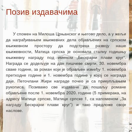
Каталог издања
Позив издавачима
Летопис Матице српске
Гласник Матице српске
У спомен на Милоша Црњанског и његово дело, а у жељи
Е–издања
да награђивањем књижевних дела објављених на српском
књижевном простору да подстрека развоју наше
Вести
књижевности, Матица српска је основала сталну годишњу
књижевну награду под именом „Бескрајни плави круг“.
Најаве
Награда се додељује на дан пишчеве смрти, 30. новембра
сваке године, за роман који је објављен између 1. новембра
претходне године и 1. новембра године у којој се награда
даје. Петочлани Жири награде почео је са прикупљањем
рукописа. Позивамо све издаваче да пошаљу романе
објављене после 1. новембра 2020. године (5 примерака, на
адресу Матице српске, Матице српске 1, са напоменом „За
награду Бескрајни плави круг”) и тако предложе своје
наслове.