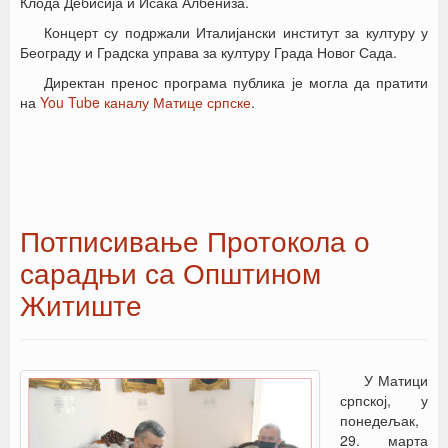
Клода Дебисија и Исака Албениза.
Концерт су подржали Италијански институт за културу у
Београду и Градска управа за културу Града Новог Сада.
Директан пренос програма публика је могла да пратити
на
You Tube каналу Матице српске
.
Потписивање Протокола о
сарадњи са Општином
Житиште
У Матици
српској, у
понедељак,
29. марта