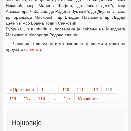
Николић, мср Марина Шафер, др Јован Делић, мср
Александра Чебашек, др Радојка Вукчевић, др Дијана Црњак,
др Бранкица Марковић, др Владан Павловић, др Лидија
Делић и мср Бојана Тодић Санковић.
Рубрика „In memoriam” посвећена је сећању на Миодрага
Матицког и Милорада Радовановића.
Часопис је доступан и у електронској форми и може се
преузети са
линка
.
« Претходно
1
…
110
111
112
113
114
115
116
…
177
Следеће »
Најновије