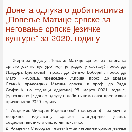
Донета одлука о добитницима
„Повеље Матице српске за
неговање српске језичке
културе” за 2020. годину
Жири за доделу „Повеље Матице српске за неговање
српске језичке културе” који је радио у саставу: проф. др
Исидора Бјелаковић, проф. др Вељко Брборић, проф. др
Мато Пижурица, председник Жирија, проф. др Драган
Станић, председник Матице српске, и проф. др Рада
Стијовић, на седници одржаној 25. марта 2021. године,
једногласно је донео одлуку о добитницима овог престижног
признања за 2020. годину:
1. Академик Милорад Радовановић (постхумно) – за укупни
допринос изучавању српског стандардног језика,
социолингвистике и опште лингвистике.
2. Академик Слободан Реметић – за неговање српске језичке