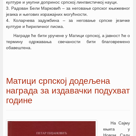
културе и укупни допринос српској лингвистичкој науци.
3. Радован Бели Марковић – за неговање српског књижевног
језика и његових изражајних могућности.
4. Коларчева задужбина – за неговање српске језичке
културе и ћириличног писма.
Награде ће бити уручене у Матици српској, а јавност ће о
термину одржавања свечаности бити благовремено
обавештена.
Матици српској додељена
награда за издавачки подухват
године
На Сајму
књига у
Новом Саду