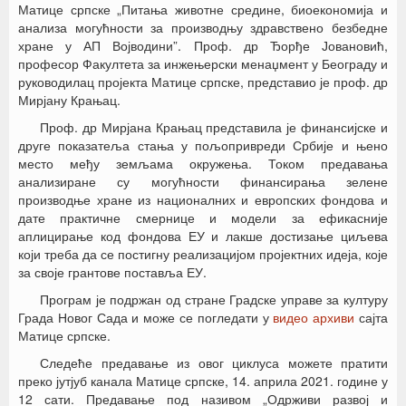
Матице српске „Питања животне средине, биоекономија и
анализа могућности за производњу здравствено безбедне
хране у АП Војводини”. Проф. др Ђорђе Јовановић,
професор Факултета за инжењерски менаџмент у Београду и
руководилац пројекта Матице српске, представио је проф. др
Мирјану Крањац.
Проф. др Мирјана Крањац представила је финансијске и
друге показатеља стања у пољопривреди Србије и њено
место међу земљама окружења. Током предавања
анализиране су могућности финансирања зелене
производње хране из националних и европских фондова и
дате практичне смернице и модели за ефикасније
аплицирање код фондова ЕУ и лакше достизање циљева
који треба да се постигну реализацијом пројектних идеја, које
за своје грантове поставља ЕУ.
Програм је подржан од стране Градске управе за културу
Града Новог Сада и може се погледати у
видео архиви
сајта
Матице српске.
Следеће предавање из овог циклуса можете пратити
преко јутјуб канала Матице српске, 14. априла 2021. године у
12 сати. Предавање под називом „Одрживи развој и