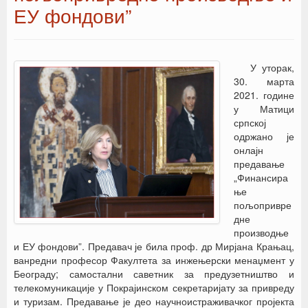
ЕУ фондови”
У уторак,
30. марта
2021. године
у Матици
српској
одржано је
онлајн
предавање
„Финансира
ње
пољопривре
дне
производње
и ЕУ фондови”. Предавач је била проф. др Мирјана Крањац,
ванредни професор Факултета за инжењерски менаџмент у
Београду; самостални саветник за предузетништво и
телекомуникације у Покрајинском секретаријату за привреду
и туризам. Предавање је део научноистраживачког пројекта