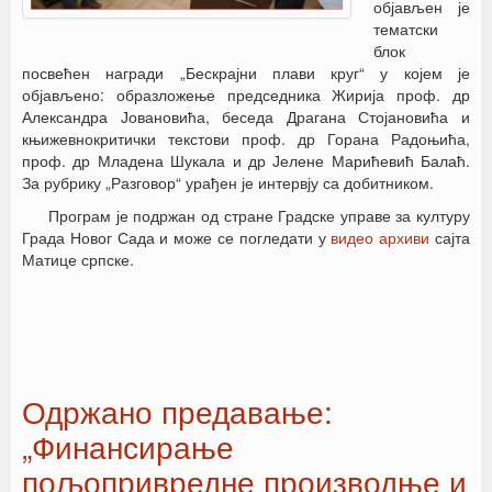
објављен је
тематски
блок
посвећен награди „Бескрајни плави круг“ у којем је
објављено: образложење председника Жирија проф. др
Александра Јовановића, беседа Драгана Стојановића и
књижевнокритички текстови проф. др Горана Радоњића,
проф. др Младена Шукала и др Јелене Марићевић Балаћ.
За рубрику „Разговор“ урађен је интервју са добитником.
Програм је подржан од стране Градске управе за културу
Града Новог Сада и може се погледати у
видео архиви
сајта
Матице српске.
Одржано предавање:
„Финансирање
пољопривредне производње и