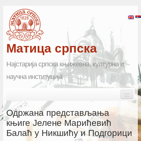
Матица српска
Најстарија српска књижевна, културна и
научна институција
Skip to primary content
Skip to secondary content
Main menu
Почетна
Одржана представљања
Матица српска
књиге Јелене Марићевић
Балаћ у Никшићу и Подгорици
Научна одељења