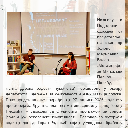
Каталог издања
Летопис Матице српске
У
Никшићу и
Гласник Матице српске
Подгорици
одржана су
Е–издања
представља
ња књиге др
Вести
Јелене
Марићевић
Најаве
Балаћ
„Метаморфо
зе Милорада
Павића.
Павићу,
књига дубоке радости тумачења“, објављене у оквиру
делатности Одељења за књижевност и језик Матице српске.
Прво представљање приређено је 27. априла 2026. године у
просторијама Друштва чланова Матице српске у Црној Гори у
Никшићу, у сарадњи са Студијским програмом за српски
језик и јужнословенске књижевности. Разговор са ауторком
водио је доц. др Горан Радоњић, који је у уводном обраћању