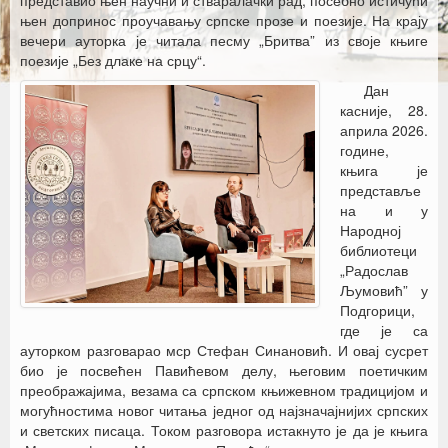
представио њен научни и стваралачки рад, посебно истичући
њен допринос проучавању српске прозе и поезије. На крају
вечери ауторка је читала песму „Бритва” из своје књиге
поезије „Без длаке на срцу“.
Дан
касније, 28.
априла 2026.
године,
књига је
представље
на и у
Народној
библиотеци
„Радослав
Љумовић” у
Подгорици,
где је са
ауторком разговарао мср Стефан Синановић. И овај сусрет
био је посвећен Павићевом делу, његовим поетичким
преображајима, везама са српском књижевном традицијом и
могућностима новог читања једног од најзначајнијих српских
и светских писаца. Током разговора истакнуто је да је књига