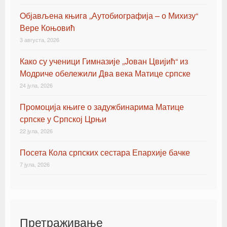
Oбјављена књигa „Аутобиографија – о Михизу“
Вере Коњовић
3 августа, 2026
Како су ученици Гимназије „Јован Цвијић“ из
Модриче обележили Два века Матице српске
24 јула, 2026
Промоција књиге о задужбинарима Матице
српске у Српској Црњи
22 јула, 2026
Посета Кола српских сестара Епархије бачке
7 јула, 2026
Претраживање