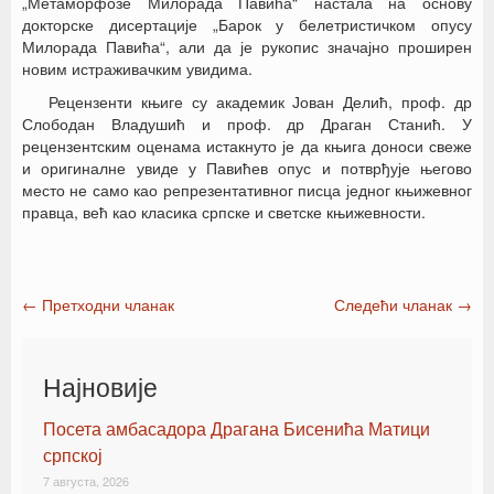
„Метаморфозе Милорада Павића“ настала на основу
докторске дисертације „Барок у белетристичком опусу
Милорада Павића“, али да је рукопис значајно проширен
новим истраживачким увидима.
Рецензенти књиге су академик Јован Делић, проф. др
Слободан Владушић и проф. др Драган Станић. У
рецензентским оценама истакнуто је да књига доноси свеже
и оригиналне увиде у Павићев опус и потврђује његово
место не само као репрезентативног писца једног књижевног
правца, већ као класика српске и светске књижевности.
←
Претходни чланак
Следећи чланак
→
Post navigation
Најновије
Посета амбасадора Драгана Бисенића Матици
српској
7 августа, 2026