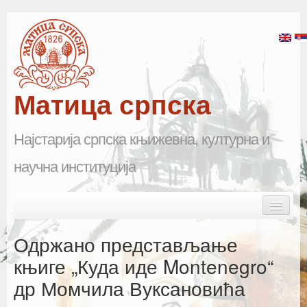
Матица српска
Најстарија српска књижевна, културна и
научна институција
Skip to primary content
Skip to secondary content
Main menu
Почетна
Одржано представљање
Матица српска
књиге „Куда иде Montenegro“
др Момчила Вуксановића
Научна одељења