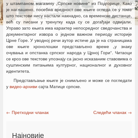
у штампаном магазину „Српске новине“ из Подгорице. Како
је наглашено, посебна вредност ове књиге огледа се у томе
што текстови нису настали накнадно, са временске дистанце,
већ су писани у тренутку када су се догађаји одвијали.
Управо зато књига има карактер непосредног сведочанства и
документарног извора о једном важном периоду историје
Црне Горе. У уводној речи аутор истиче да је на страницама
ове књиге хронолошки представљено време „у знаку
очувања и опстанка српског народа у Црној Гори“. Читаоци
се кроз ове текстове упознају са јасно исказаним ставовима о
суштинским питањима културног, националног и духовног
идентитета.
Представљање књиге је снимљено и може се погледати
у
видео-архиви
сајта Матице српске.
←
Претходни чланак
Следећи чланак
→
Post navigation
Најновије