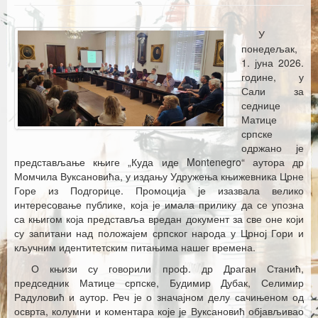
Каталог издања
Летопис Матице српске
У
понедељак,
Гласник Матице српске
1. јуна 2026.
године, у
Е–издања
Сали за
седнице
Вести
Матице
српске
Најаве
одржано је
представљање књиге „Куда иде Montenegro“ аутора др
Момчила Вуксановића, у издању Удружења књижевника Црне
Горе из Подгорице. Промоција је изазвала велико
интересовање публике, која је имала прилику да се упозна
са књигом која представља вредан документ за све оне који
су запитани над положајем српског народа у Црној Гори и
кључним идентитетским питањима нашег времена.
О књизи су говорили проф. др Драган Станић,
председник Матице српске, Будимир Дубак, Селимир
Радуловић и аутор. Реч је о значајном делу сачињеном од
осврта, колумни и коментара које је Вуксановић објављивао