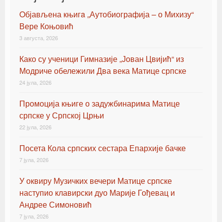
Oбјављена књигa „Аутобиографија – о Михизу“
Вере Коњовић
3 августа, 2026
Како су ученици Гимназије „Јован Цвијић“ из
Модриче обележили Два века Матице српске
24 јула, 2026
Промоција књиге о задужбинарима Матице
српске у Српској Црњи
22 јула, 2026
Посета Кола српских сестара Епархије бачке
7 јула, 2026
У оквиру Музичких вечери Матице српске
наступио клавирски дуо Марије Гођевац и
Андрее Симоновић
7 јула, 2026