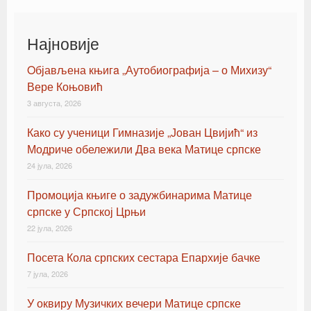
Post navigation
Најновије
Oбјављена књигa „Аутобиографија – о Михизу“
Вере Коњовић
3 августа, 2026
Како су ученици Гимназије „Јован Цвијић“ из
Модриче обележили Два века Матице српске
24 јула, 2026
Промоција књиге о задужбинарима Матице
српске у Српској Црњи
22 јула, 2026
Посета Кола српских сестара Епархије бачке
7 јула, 2026
У оквиру Музичких вечери Матице српске