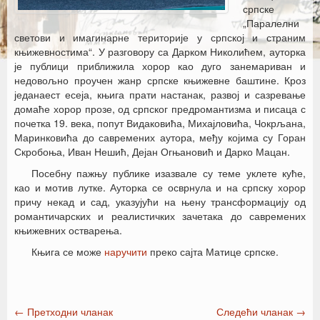
српске
„Паралелни
светови и имагинарне територије у српској и страним
књижевностима“. У разговору са Дарком Николићем, ауторка
је публици приближила хорор као дуго занемариван и
недовољно проучен жанр српске књижевне баштине. Кроз
једанаест есеја, књига прати настанак, развој и сазревање
домаће хорор прозе, од српског предромантизма и писаца с
почетка 19. века, попут Видаковића, Михајловића, Чокрљана,
Маринковића до савремених аутора, међу којима су Горан
Скробоња, Иван Нешић, Дејан Огњановић и Дарко Мацан.
Посебну пажњу публике изазвале су теме уклете куће,
као и мотив лутке. Ауторка се осврнула и на српску хорор
причу некад и сад, указујући на њену трансформацију од
романтичарских и реалистичких зачетака до савремених
књижевних остварења.
Књига се може
наручити
преко сајта Матице српске.
←
Претходни чланак
Следећи чланак
→