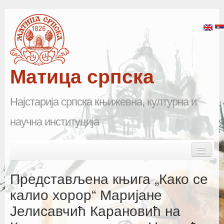
Матица српска
Најстарија српска књижевна, културна и
научна институција
Skip to primary content
Skip to secondary content
Main menu
Почетна
Представљена књига „Како се
Матица српска
калио хорор“ Маријане
Јелисавчић Карановић на
Научна одељења