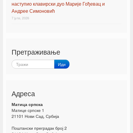
наступио клавирски дуо Марије Гођевац и
Андрее Симоновић
7 јула, 2026
Претраживање
Иди
Адреса
Матица српска
Матице српске 1
21101 Нови Сад, Србија
Поштански преградак број 2