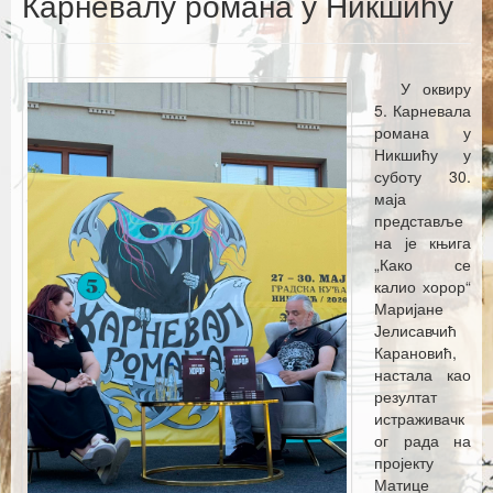
Карневалу романа у Никшићу
Каталог издања
Летопис Матице српске
У оквиру
Гласник Матице српске
5. Карневала
романа у
Е–издања
Никшићу у
суботу 30.
Вести
маја
представље
Најаве
на је књига
„Како се
калио хорор“
Маријане
Јелисавчић
Карановић,
настала као
резултат
истраживачк
ог рада на
пројекту
Матице