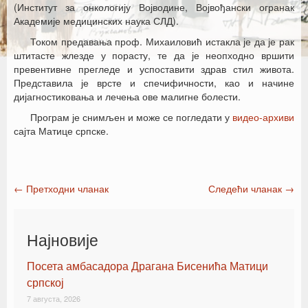
(Институт за онкологију Војводине, Војвођански огранак
Академије медицинских наука СЛД).
Током предавања проф. Михаиловић истакла је да је рак
штитасте жлезде у порасту, те да је неопходно вршити
превентивне прегледе и успоставити здрав стил живота.
Представила је врсте и спечифичности, као и начине
дијагностиковања и лечења ове малигне болести.
Програм је снимљен и може се погледати у
видео-архиви
сајта Матице српске.
←
Претходни чланак
Следећи чланак
→
Post navigation
Најновије
Посета амбасадора Драгана Бисенића Матици
српској
7 августа, 2026