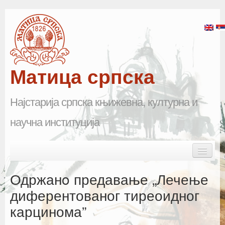
Матица српска
Најстарија српска књижевна, културна и
научна институција
Skip to primary content
Skip to secondary content
Main menu
Почетна
Одржанo предавање „Лечење
Матица српска
диферентованог тиреоидног
карцинома”
Научна одељења