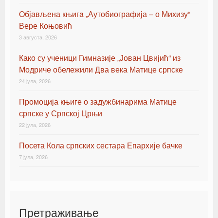
Oбјављена књигa „Аутобиографија – о Михизу“
Вере Коњовић
3 августа, 2026
Како су ученици Гимназије „Јован Цвијић“ из
Модриче обележили Два века Матице српске
24 јула, 2026
Промоција књиге о задужбинарима Матице
српске у Српској Црњи
22 јула, 2026
Посета Кола српских сестара Епархије бачке
7 јула, 2026
Претраживање