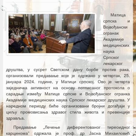
Каталог издања
Летопис Матице српске
Матица
српска и
Гласник Матице српске
Војвођански
огранак
Е–издања
Академије
медицинских
Вести
наука
Српског
Најаве
лекарског
друштва, у сусрет Светском дану борбе против рака,
организовали предавање које је одржано у четвртак, 25.
јануара 2024. године, у Матици српској. Ово је четврта
заједничка активност на основу потписаног протокола о
сарадњи између Матице српске и Војвођанског огранка
Академије медицинских наука Српског лекарског друштва. У
наредном периоду биће организовани бројни догађаји у
циљу промовисања здравог стила живота и превенције
здравља.
Предавање „Лечење диферентованог тиреоидног
карцинома” одржала је проф. др Јасна Михаиловић