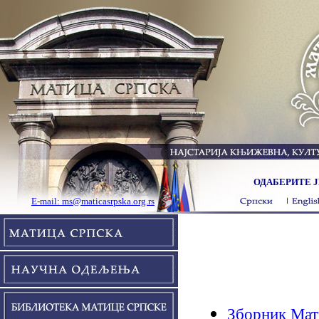
ОДАБЕРИТЕ Ј
E-mail: ms@maticasrpska.org.rs
Зборник Мати